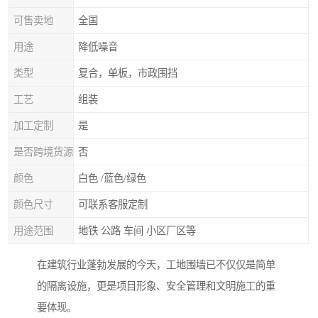
可售卖地
全国
用途
降低噪音
类型
复合，单板，市政围挡
工艺
组装
加工定制
是
是否跨境货源
否
颜色
白色 /蓝色/绿色
颜色尺寸
可联系客服定制
用途范围
地铁 公路 车间 小区厂区等
在建筑行业蓬勃发展的今天，工地围墙已不仅仅是简单
的隔离设施，更是项目形象、安全管理和文明施工的重
要体现。