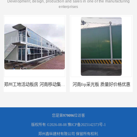
Development, design, production and sales in one of the manufacturing
enterprises
河南frp采光板 质量好价格优惠
郑州楼层板厂家直销 *
您是第
979096
位访客
版权所有 ©2026-08-08
豫ICP备2025142373号-1
郑州鑫纵建材有限公司
保留所有权利.