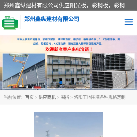
郑州鑫纵建材有限公司供应阳光板，彩钢板，彩钢钢构工程是一家集生产销售租赁安装于一体的企业，主要生产PC采光板，耐力板，仿古琉璃采光板，岩棉板、彩钢压型板、镀锌压型板、桁架楼承板，C、Z型钢檩条、围挡板、轻钢结构，阳光温室大棚等新型建材产品。公司旗下有多台移动式高空压瓦机租赁，承接全国各地业务，专业对外租赁各种型号压瓦机。
郑州鑫纵建材有限公司
高空瓦机租赁
ASA合成树脂仿古瓦
CZ型钢
FRP采光板
PC多层板
PC耐力板
当前位置：
首页
>
供应商机
>
围挡
> 洛阳工地围墙各种规格定制
建筑围挡
楼层板
新型活动房
压型彩钢板
岩棉板
钢结构配件