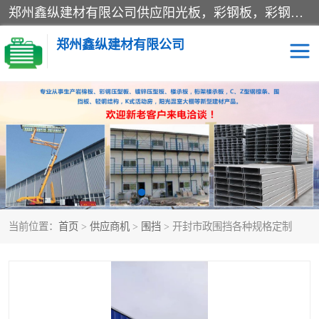
郑州鑫纵建材有限公司供应阳光板，彩钢板，彩钢钢构工程是一家集生产销售租赁安装于一体的企业，主要生产PC采光板，耐力板，仿古琉璃采光板，岩棉板、彩钢压型板、镀锌压型板、桁架楼承板，C、Z型钢檩条、围挡板、轻钢结构，阳光温室大棚等新型建材产品。公司旗下有多台移动式高空压瓦机租赁，承接全国各地业务，专业对外租赁各种型号压瓦机。
郑州鑫纵建材有限公司
高空瓦机租赁
ASA合成树脂仿古瓦
CZ型钢
FRP采光板
PC多层板
PC耐力板
当前位置：
首页
>
供应商机
>
围挡
> 开封市政围挡各种规格定制
建筑围挡
楼层板
新型活动房
压型彩钢板
岩棉板
钢结构配件