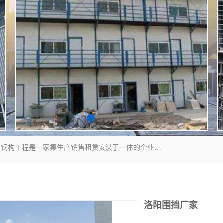
郑州鑫纵建材有限公司供应阳光板，彩钢板，彩钢钢构工程是一家集生产销售租赁安装于一体的企业，主要生产PC采光板，耐力板，仿古琉璃采光板，岩棉板、彩钢压型板、镀锌压型板、桁架楼承板，C、Z型钢檩条、围挡板、轻钢结构，阳光温室大棚等新型建材产品。公司旗下有多台移动式高空压瓦机租赁，承接全国各地业务，专业对外租赁各种型号压瓦机。
洛阳围挡厂家