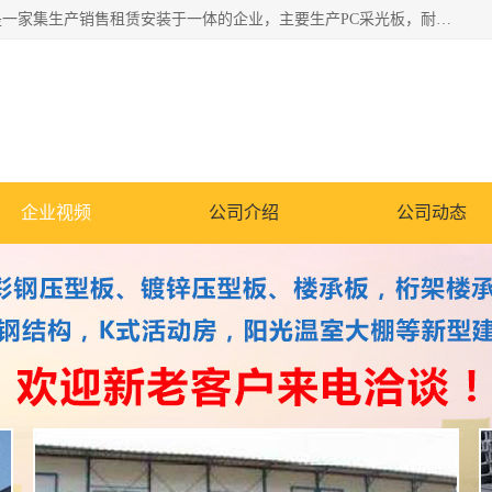
郑州鑫纵建材有限公司供应阳光板，彩钢板，彩钢钢构工程是一家集生产销售租赁安装于一体的企业，主要生产PC采光板，耐力板，仿古琉璃采光板，岩棉板、彩钢压型板、镀锌压型板、桁架楼承板，C、Z型钢檩条、围挡板、轻钢结构，阳光温室大棚等新型建材产品。公司旗下有多台移动式高空压瓦机租赁，承接全国各地业务，专业对外租赁各种型号压瓦机。
企业视频
公司介绍
公司动态