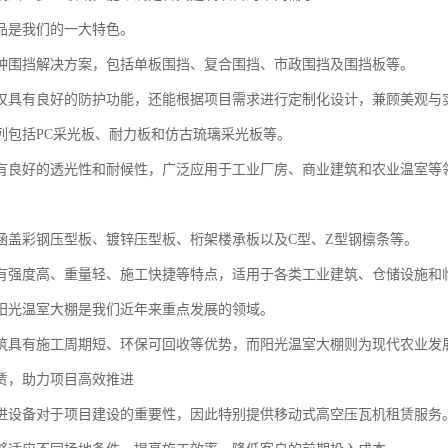
品是我们的一大特色。
种围挡解决方案，包括单板围挡、复合围挡、市政围挡及围挡板等。
仅具有良好的防护功能，还能根据项目需求进行定制化设计，兼顾美观与
列包括PC采光板、耐力板和仿古琉璃采光板等。
有良好的透光性和耐候性，广泛应用于工业厂房、商业建筑和农业温室等
涵盖彩钢压型板、镀锌压型板、桁架楼承板以及C型、Z型钢檩条等。
有强度高、重量轻、施工快捷等特点，适用于各类工业建筑、仓储设施和
阳光温室大棚是我们近年来重点发展的领域。
筑具有施工周期短、环保可回收等优势，而阳光温室大棚则为现代农业发
赁，助力项目高效推进
进设备对于项目建设的重要性，因此特别提供移动式高空压瓦机租赁服务