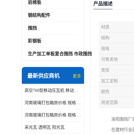
岩棉板
产品描述
钢结构配件
材质
围挡
结构
彩钢板
规格
生产加工单板复合围挡 市政围挡
可售卖地
类型
最新供应商机
更多
加工定制
高空760型移动压瓦机 移动升降制瓦设备租赁选郑州鑫纵
颜色
用途范围
河南玻璃打包箱房价格 规格 鑫纵建材按需定制
河南玻璃打包箱房价格 规格 鑫纵建材批发
洛阳围挡厂
采光瓦 透明瓦 阳光瓦
在建材行业