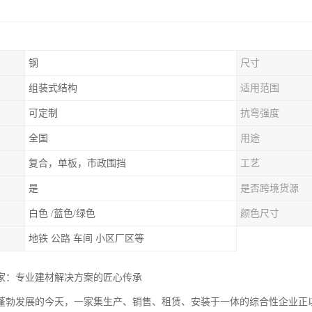
钢
尺寸
组装式结构
适用范围
可定制
抗弯强度
全国
用途
复合，单板，市政围挡
工艺
是
是否跨境货源
白色 /蓝色/绿色
颜色尺寸
地铁 公路 车间 小区厂区等
家：专业建材解决方案的匠心传承
蓬勃发展的今天，一家集生产、销售、租赁、安装于一体的综合性企业正