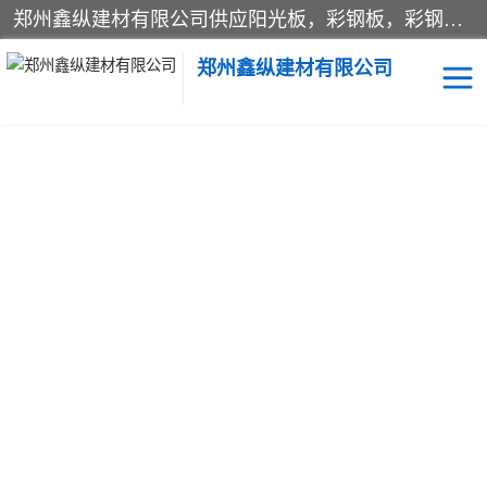
郑州鑫纵建材有限公司供应阳光板，彩钢板，彩钢钢构工程是一家集生产销售租赁安装于一体的企业，主要生产PC采光板，耐力板，仿古琉璃采光板，岩棉板、彩钢压型板、镀锌压型板、桁架楼承板，C、Z型钢檩条、围挡板、轻钢结构，阳光温室大棚等新型建材产品。公司旗下有多台移动式高空压瓦机租赁，承接全国各地业务，专业对外租赁各种型号压瓦机。
郑州鑫纵建材有限公司