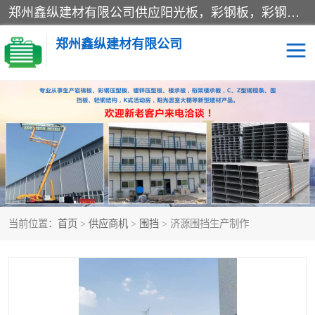
郑州鑫纵建材有限公司供应阳光板，彩钢板，彩钢钢构工程是一家集生产销售租赁安装于一体的企业，主要生产PC采光板，耐力板，仿古琉璃采光板，岩棉板、彩钢压型板、镀锌压型板、桁架楼承板，C、Z型钢檩条、围挡板、轻钢结构，阳光温室大棚等新型建材产品。公司旗下有多台移动式高空压瓦机租赁，承接全国各地业务，专业对外租赁各种型号压瓦机。
郑州鑫纵建材有限公司
高空瓦机租赁
ASA合成树脂仿古瓦
CZ型钢
FRP采光板
PC多层板
PC耐力板
当前位置：
首页
>
供应商机
>
围挡
> 济源围挡生产制作
建筑围挡
楼层板
新型活动房
压型彩钢板
岩棉板
钢结构配件