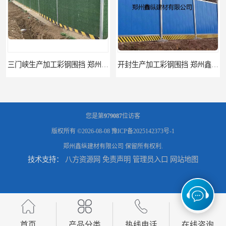
三门峡生产加工彩钢围挡 郑州鑫纵 质量好 围挡加工
开封生产加工彩钢围挡 郑州鑫纵 质量好 鑫纵建材
您是第
979087
位访客
版权所有 ©2026-08-08
豫ICP备2025142373号-1
郑州鑫纵建材有限公司
保留所有权利.
技术支持：
八方资源网
免责声明
管理员入口
网站地图
郑州工地活动板房 河南移动集装箱房厂家直销
河南frp采光板 质量好价格优惠
首页
产品分类
热线电话
在线咨询