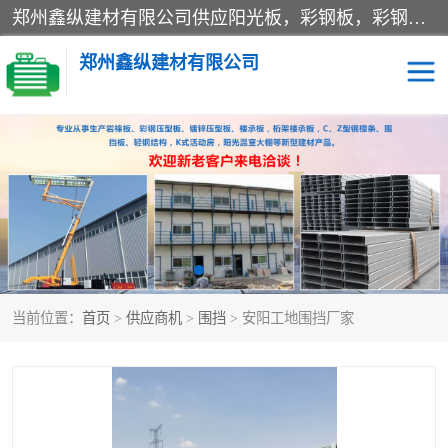
郑州鑫纵建材有限公司供应阳光板，彩钢板，彩钢钢构工程是一家集生产销售租赁安装于一体的企业，主要生产PC采光板，耐力板，仿古琉璃采光板，岩棉板、彩钢压型板、镀锌压型板、桁架楼承板，C、Z型钢檩条、围挡板、轻钢结构，阳光温室大棚等新型建材产品。公司旗下有多台移动式高空压瓦机租赁，承接全国各地业务，专业对外租赁各种型号压瓦机。
郑州鑫纵建材有限公司
高空瓦机租赁
ASA合成树脂仿古瓦
CZ型钢
FRP采光板
PC多层板
PC耐力板
当前位置：
首页
>
供应商机
>
围挡
> 安阳工地围挡厂家
建筑围挡
楼层板
新型活动房
压型彩钢板
岩棉板
钢结构配件