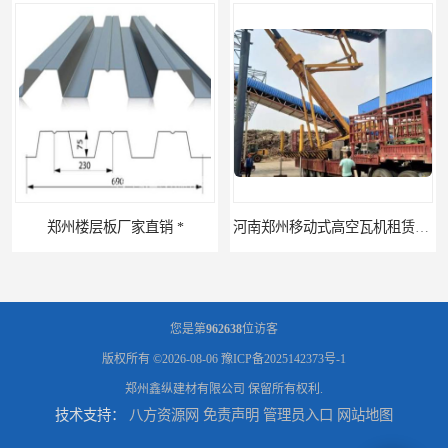
河南郑州移动式高空瓦机租赁公司 提高施工效率
河南郑州生产加工彩钢围挡 郑州鑫纵 质量好 围挡加工
您是第
962638
位访客
版权所有 ©2026-08-06
豫ICP备2025142373号-1
郑州鑫纵建材有限公司
保留所有权利.
技术支持：
八方资源网
免责声明
管理员入口
网站地图