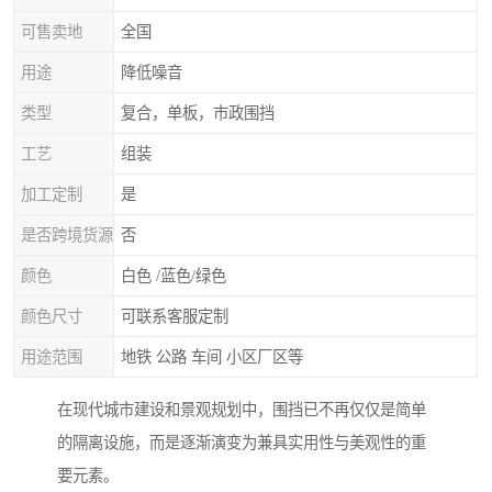
可售卖地
全国
用途
降低噪音
类型
复合，单板，市政围挡
工艺
组装
加工定制
是
是否跨境货源
否
颜色
白色 /蓝色/绿色
颜色尺寸
可联系客服定制
用途范围
地铁 公路 车间 小区厂区等
在现代城市建设和景观规划中，围挡已不再仅仅是简单
的隔离设施，而是逐渐演变为兼具实用性与美观性的重
要元素。