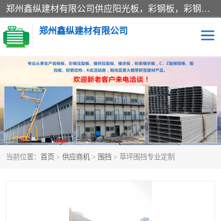
郑州鑫纵建材有限公司供应阳光板，彩钢板，彩钢钢构工程是一家集生产销售租赁安装于一体的企业，主要生产PC采光板，耐力板，仿古琉璃采光板，岩棉板、彩钢压型板、镀锌压型板、桁架楼承板，C、Z型钢檩条、围挡板、轻钢结构，阳光温室大棚等新型建材产品。公司旗下有多台移动式高空压瓦机租赁，承接全国各地业务，专业对外租赁各种型号压瓦机。
郑州鑫纵建材有限公司
高空瓦机租赁
ASA合成树脂仿古瓦
CZ型钢
FRP采光板
PC多层板
PC耐力板
当前位置：
首页
>
供应商机
>
围挡
> 草坪围挡专业定制
建筑围挡
楼层板
新型活动房
压型彩钢板
岩棉板
钢结构配件