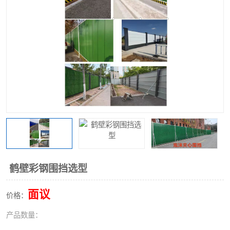
围挡
彩钢板
生产加工单板复合围挡 市
政围挡
鹤壁彩钢围挡选型
面议
价格：
产品数量：