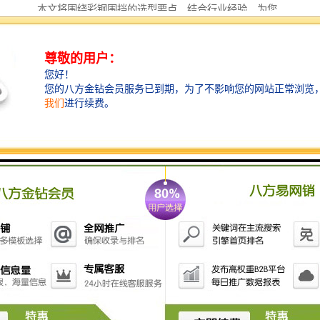
本文将围绕彩钢围挡的选型要点，结合行业经验，为您
提供专业参考。
彩钢围挡的主要类型与特点
目前市场上常见的彩钢围挡主要分为单板围挡、复合围
挡和市政围挡等类型，每种类型都有其独特的适用场景
和性能特点。
单板围挡结构相对简单，安装便捷，适用于短期工程或
对美观要求不高的施工场地。
其经济实用的特点，使其成为许多临时性工程的可以选
择。
复合围挡则在单板基础上进行了优化，通常采用多层结
构设计，在隔音、隔热、抗风压等方面表现更为出色。
这类围挡更适合周期较长、对周边环境影响较敏感的项
目。
市政围挡则更加注重美观与城市形象的融合，往往在结