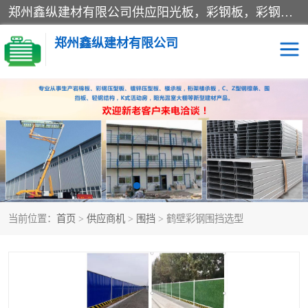
郑州鑫纵建材有限公司供应阳光板，彩钢板，彩钢钢构工程是一家集生产销售租赁安装于一体的企业，主要生产PC采光板，耐力板，仿古琉璃采光板，岩棉板、彩钢压型板、镀锌压型板、桁架楼承板，C、Z型钢檩条、围挡板、轻钢结构，阳光温室大棚等新型建材产品。公司旗下有多台移动式高空压瓦机租赁，承接全国各地业务，专业对外租赁各种型号压瓦机。
郑州鑫纵建材有限公司
高空瓦机租赁
ASA合成树脂仿古瓦
CZ型钢
FRP采光板
PC多层板
PC耐力板
当前位置：
首页
>
供应商机
>
围挡
> 鹤壁彩钢围挡选型
建筑围挡
楼层板
新型活动房
压型彩钢板
岩棉板
钢结构配件