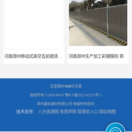
河南郑州移动式高空瓦机租赁公司 提高施工效率
河南郑州生产加工彩钢围挡 郑州鑫纵 质量好 围挡加工
您是第
975600
位访客
版权所有 ©2026-08-07
豫ICP备2025142373号-1
郑州鑫纵建材有限公司
保留所有权利.
技术支持：
八方资源网
免责声明
管理员入口
网站地图
三门峡生产加工彩钢围挡 郑州鑫纵 质量好 围挡加工
开封生产加工彩钢围挡 郑州鑫纵 质量好 鑫纵建材