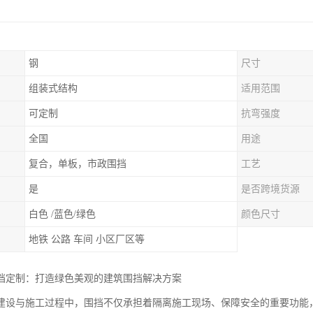
钢
尺寸
组装式结构
适用范围
可定制
抗弯强度
全国
用途
复合，单板，市政围挡
工艺
是
是否跨境货源
白色 /蓝色/绿色
颜色尺寸
地铁 公路 车间 小区厂区等
挡定制：打造绿色美观的建筑围挡解决方案
建设与施工过程中，围挡不仅承担着隔离施工现场、保障安全的重要功能