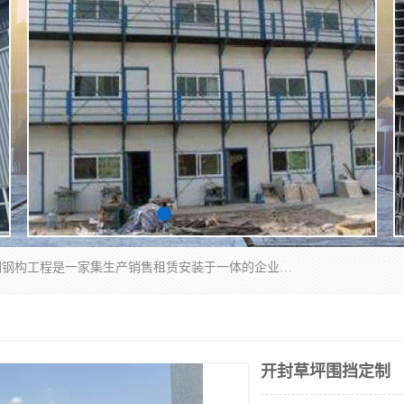
郑州鑫纵建材有限公司供应阳光板，彩钢板，彩钢钢构工程是一家集生产销售租赁安装于一体的企业，主要生产PC采光板，耐力板，仿古琉璃采光板，岩棉板、彩钢压型板、镀锌压型板、桁架楼承板，C、Z型钢檩条、围挡板、轻钢结构，阳光温室大棚等新型建材产品。公司旗下有多台移动式高空压瓦机租赁，承接全国各地业务，专业对外租赁各种型号压瓦机。
开封草坪围挡定制