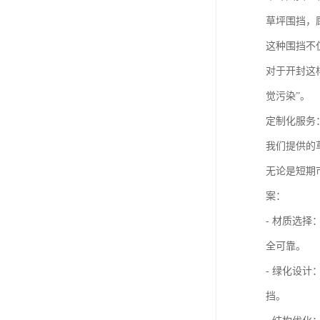
草坪围挡，
这种围挡不
对于开封这
觉污染”。
定制化服务
我们提供的
无论是短期
案：
- 材质选
全可靠。
- 绿化设
挡。