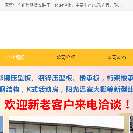
郑州鑫纵建材有限公司供应阳光板，彩钢板，彩钢钢构工程是一家集生产销售租赁安装于一体的企业，主要生产PC采光板，耐力板，仿古琉璃采光板，岩棉板、彩钢压型板、镀锌压型板、桁架楼承板，C、Z型钢檩条、围挡板、轻钢结构，阳光温室大棚等新型建材产品。公司旗下有多台移动式高空压瓦机租赁，承接全国各地业务，专业对外租赁各种型号压瓦机。
企业视频
公司介绍
公司动态