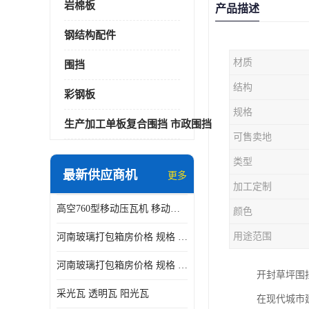
岩棉板
产品描述
钢结构配件
材质
围挡
结构
彩钢板
规格
生产加工单板复合围挡 市政围挡
可售卖地
类型
最新供应商机
更多
加工定制
高空760型移动压瓦机 移动升降制瓦设备租赁选郑州鑫纵
颜色
用途范围
河南玻璃打包箱房价格 规格 鑫纵建材按需定制
河南玻璃打包箱房价格 规格 鑫纵建材批发
开封草坪围
采光瓦 透明瓦 阳光瓦
在现代城市