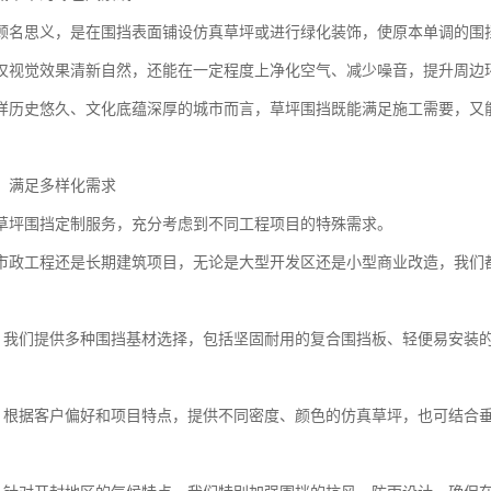
顾名思义，是在围挡表面铺设仿真草坪或进行绿化装饰，使原本单调的围
仅视觉效果清新自然，还能在一定程度上净化空气、减少噪音，提升周边
样历史悠久、文化底蕴深厚的城市而言，草坪围挡既能满足施工需要，又
：满足多样化需求
草坪围挡定制服务，充分考虑到不同工程项目的特殊需求。
市政工程还是长期建筑项目，无论是大型开发区还是小型商业改造，我们
择：我们提供多种围挡基材选择，包括坚固耐用的复合围挡板、轻便易安装
计：根据客户偏好和项目特点，提供不同密度、颜色的仿真草坪，也可结合