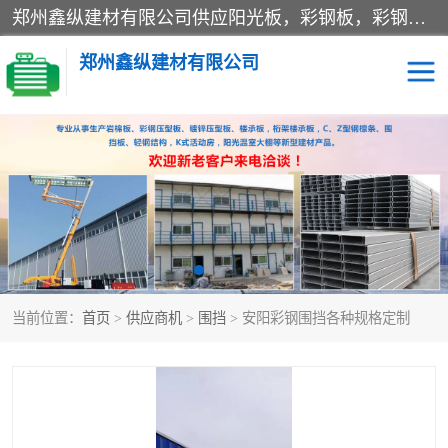
郑州鑫纵建材有限公司供应阳光板，彩钢板，彩钢钢构工程是一家集生产销售租赁安装于一体的企业，主要生产PC采光板，耐力板，仿古琉璃采光板，岩棉板、彩钢压型板、镀锌压型板、桁架楼承板，C、Z型钢檩条、围挡板、轻钢结构，阳光温室大棚等新型建材产品。公司旗下有多台移动式高空压瓦机租赁，承接全国各地业务，专业对外租赁各种型号压瓦机。
郑州鑫纵建材有限公司
高空瓦机租赁
ASA合成树脂仿古瓦
CZ型钢
FRP采光板
PC多层板
PC耐力板
当前位置：
首页
>
供应商机
>
围挡
> 安阳彩钢围挡各种规格定制
建筑围挡
楼层板
新型活动房
压型彩钢板
岩棉板
钢结构配件