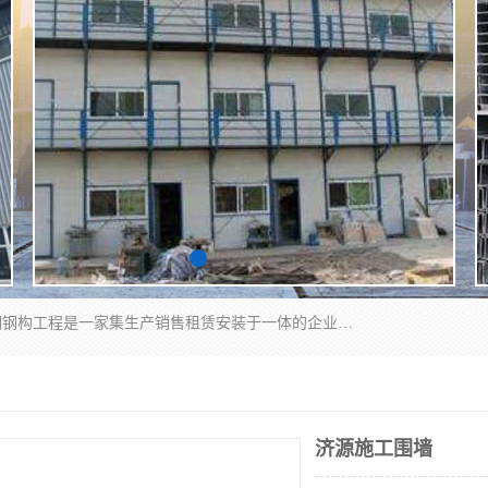
郑州鑫纵建材有限公司供应阳光板，彩钢板，彩钢钢构工程是一家集生产销售租赁安装于一体的企业，主要生产PC采光板，耐力板，仿古琉璃采光板，岩棉板、彩钢压型板、镀锌压型板、桁架楼承板，C、Z型钢檩条、围挡板、轻钢结构，阳光温室大棚等新型建材产品。公司旗下有多台移动式高空压瓦机租赁，承接全国各地业务，专业对外租赁各种型号压瓦机。
济源施工围墙