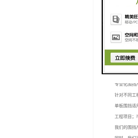
用的围墙解
施工围墙的
传统的施工
- 安全防
- 环境保
- 形象展
- 信息传
专业化围挡
针对不同工
单板围挡适
工程项目；
我们的围挡