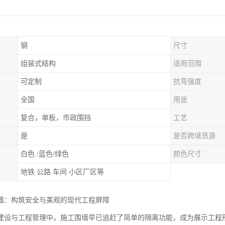
钢
尺寸
组装式结构
适用范围
可定制
抗弯强度
全国
用途
复合，单板，市政围挡
工艺
是
是否跨境货源
白色 /蓝色/绿色
颜色尺寸
地铁 公路 车间 小区厂区等
墙：构筑安全与美观的现代工程屏障
建设与工程管理中，施工围墙早已追赶了简单的隔离功能，成为展示工程