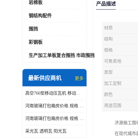
岩棉板
产品描述
钢结构配件
材质
围挡
结构
彩钢板
规格
生产加工单板复合围挡 市政围挡
可售卖地
类型
最新供应商机
更多
加工定制
高空760型移动压瓦机 移动升降制瓦设备租赁选郑州鑫纵
颜色
用途范围
河南玻璃打包箱房价格 规格 鑫纵建材按需定制
河南玻璃打包箱房价格 规格 鑫纵建材批发
济源施工围
采光瓦 透明瓦 阳光瓦
在现代城市