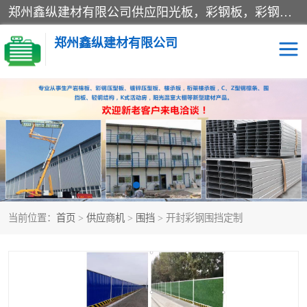
郑州鑫纵建材有限公司供应阳光板，彩钢板，彩钢钢构工程是一家集生产销售租赁安装于一体的企业，主要生产PC采光板，耐力板，仿古琉璃采光板，岩棉板、彩钢压型板、镀锌压型板、桁架楼承板，C、Z型钢檩条、围挡板、轻钢结构，阳光温室大棚等新型建材产品。公司旗下有多台移动式高空压瓦机租赁，承接全国各地业务，专业对外租赁各种型号压瓦机。
郑州鑫纵建材有限公司
高空瓦机租赁
ASA合成树脂仿古瓦
CZ型钢
FRP采光板
PC多层板
PC耐力板
当前位置：
首页
>
供应商机
>
围挡
> 开封彩钢围挡定制
建筑围挡
楼层板
新型活动房
压型彩钢板
岩棉板
钢结构配件