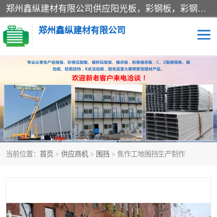
郑州鑫纵建材有限公司供应阳光板，彩钢板，彩钢钢构工程是一家集生产销售租赁安装于一体的企业，主要生产PC采光板，耐力板，仿古琉璃采光板，岩棉板、彩钢压型板、镀锌压型板、桁架楼承板，C、Z型钢檩条、围挡板、轻钢结构，阳光温室大棚等新型建材产品。公司旗下有多台移动式高空压瓦机租赁，承接全国各地业务，专业对外租赁各种型号压瓦机。
郑州鑫纵建材有限公司
高空瓦机租赁
ASA合成树脂仿古瓦
CZ型钢
FRP采光板
PC多层板
PC耐力板
当前位置：
首页
>
供应商机
>
围挡
> 焦作工地围挡生产制作
建筑围挡
楼层板
新型活动房
压型彩钢板
岩棉板
钢结构配件