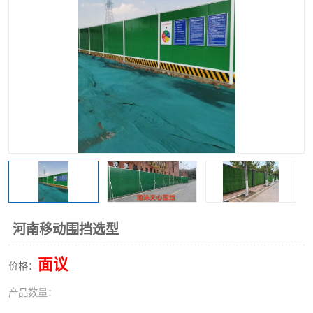
围挡
彩钢板
生产加工单板复合围挡 市
政围挡
河南移动围挡选型
面议
价格：
产品数量：