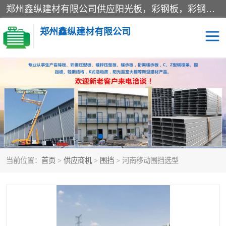
郑州鑫纵建材有限公司供应阳光板，彩钢板，彩钢钢构工程是一家集生产销售租赁安装于一体的企业，主要生产PC采光板，耐力板，仿古琉璃采光板，岩棉板、彩钢压型板、镀锌压型板、桁架楼承板，C、Z型钢檩条、围挡板、轻钢结构，阳光温室大棚等新型建材产品。公司旗下有多台移动式高空压瓦机租赁，承接全国各地业务，专业对外租赁各种型号压瓦机。
郑州鑫纵建材有限公司
高空瓦机租赁
ASA合成树脂仿古瓦
CZ型钢
FRP采光板
PC多层板
PC耐力板
当前位置：
首页
>
供应商机
>
围挡
> 河南移动围挡选型
建筑围挡
楼层板
新型活动房
压型彩钢板
岩棉板
钢结构配件