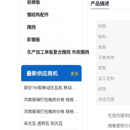
岩棉板
产品描述
钢结构配件
材质
围挡
结构
彩钢板
规格
生产加工单板复合围挡 市政围挡
可售卖地
类型
最新供应商机
更多
加工定制
高空760型移动压瓦机 移动升降制瓦设备租赁选郑州鑫纵
颜色
用途范围
河南玻璃打包箱房价格 规格 鑫纵建材按需定制
河南玻璃打包箱房价格 规格 鑫纵建材批发
在现代城市
采光瓦 透明瓦 阳光瓦
随着建筑行