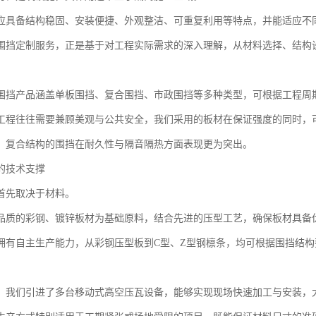
应具备结构稳固、安装便捷、外观整洁、可重复利用等特点，并能适应不
围挡定制服务，正是基于对工程实际需求的深入理解，从材料选择、结构
围挡产品涵盖单板围挡、复合围挡、市政围挡等多种类型，可根据工程周
工程往往需要兼顾美观与公共安全，我们采用的板材在保证强度的同时，
，复合结构的围挡在耐久性与隔音隔热方面表现更为突出。
的技术支撑
首先取决于材料。
品质的彩钢、镀锌板材为基础原料，结合先进的压型工艺，确保板材具备
拥有自主生产能力，从彩钢压型板到C型、Z型钢檩条，均可根据围挡结
，我们引进了多台移动式高空压瓦设备，能够实现现场快速加工与安装，