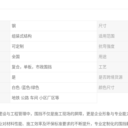
钢
尺寸
组装式结构
适用范围
可定制
抗弯强度
全国
用途
复合，单板，市政围挡
工艺
是
是否跨境货源
白色 /蓝色/绿色
颜色尺寸
地铁 公路 车间 小区厂区等
建设与工程管理中，围挡不仅是施工现场的屏障，更是企业形象与专业能
业对材料性能、施工效率及环保标准要求的不断提升，专业定制化的围挡