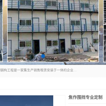
郑州鑫纵建材有限公司供应阳光板，彩钢板，彩钢钢构工程是一家集生产销售租赁安装于一体的企业，主要生产PC采光板，耐力板，仿古琉璃采光板，岩棉板、彩钢压型板、镀锌压型板、桁架楼承板，C、Z型钢檩条、围挡板、轻钢结构，阳光温室大棚等新型建材产品。公司旗下有多台移动式高空压瓦机租赁，承接全国各地业务，专业对外租赁各种型号压瓦机。
焦作围挡专业定制