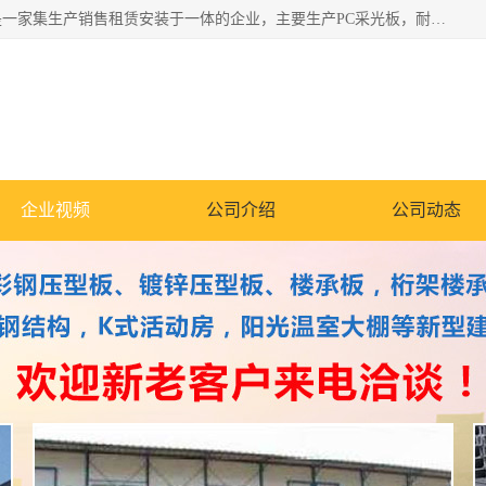
郑州鑫纵建材有限公司供应阳光板，彩钢板，彩钢钢构工程是一家集生产销售租赁安装于一体的企业，主要生产PC采光板，耐力板，仿古琉璃采光板，岩棉板、彩钢压型板、镀锌压型板、桁架楼承板，C、Z型钢檩条、围挡板、轻钢结构，阳光温室大棚等新型建材产品。公司旗下有多台移动式高空压瓦机租赁，承接全国各地业务，专业对外租赁各种型号压瓦机。
企业视频
公司介绍
公司动态