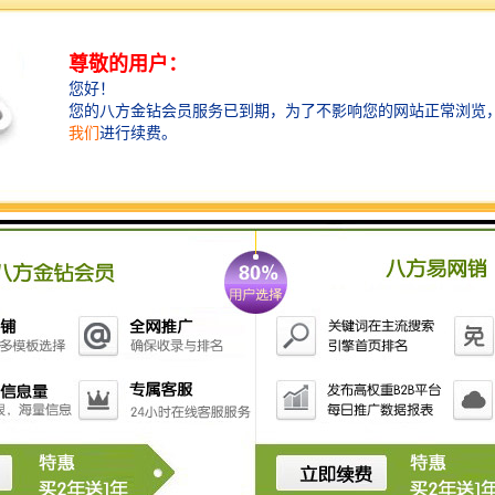
品。
从单板围挡到复合围挡，再到符合市政要求的专用围挡
板，每一类产品都经过严格的质量检测，确保能够在不
同气候条件下长期使用。
特别是在风力较大或地质条件复杂的区域，围墙的结构
设计显得尤为重要。
专业生产企业通过计算机辅助设计，优化支撑结构，增
加抗风抗震能力，使围墙在恶劣天气下依然稳固如山。
这种对细节的专注，体现的是对施工安全的高度负责。
定制化服务，满足多元需求
每个建筑项目都有其独特性，对施工围墙的需求也各不
相同。
有的项目需要临时性围挡，便于快速安装与拆卸；有的
则需要长期使用的坚固围墙，甚至要求与周边环境协调