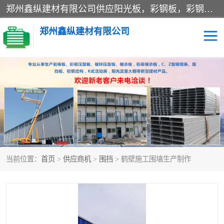
郑州鑫纵建材有限公司供应阳光板，彩钢板，彩钢钢构工程是一家集生产销售租赁安装于一体的企业，主要生产PC采光板，耐力板，仿古琉璃采光板，岩棉板、彩钢压型板、镀锌压型板、桁架楼承板，C、Z型钢檩条、围挡板、轻钢结构，阳光温室大棚等新型建材产品。公司旗下有多台移动式高空压瓦机租赁，承接全国各地业务，专业对外租赁各种型号压瓦机。
郑州鑫纵建材有限公司
高空瓦机租赁
ASA合成树脂仿古瓦
CZ型钢
FRP采光板
PC多层板
PC耐力板
当前位置：
首页
>
供应商机
>
围挡
> 鹤壁施工围墙生产制作
建筑围挡
楼层板
新型活动房
压型彩钢板
岩棉板
钢结构配件