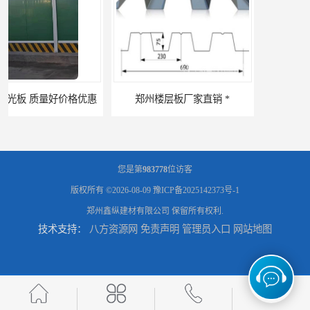
郑州楼层板厂家直销 *
河南郑州移动式高空瓦机租赁公司 提高施工效率
您是第
983778
位访客
版权所有 ©2026-08-09
豫ICP备2025142373号-1
郑州鑫纵建材有限公司
保留所有权利.
技术支持：
八方资源网
免责声明
管理员入口
网站地图
河南郑州生产加工彩钢围挡 郑州鑫纵 质量好 围挡加工
三门峡生产加工彩钢围挡 郑州鑫纵 质量好 围挡加工