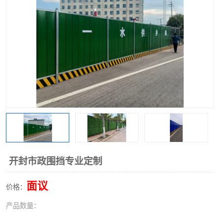
围挡
彩钢板
生产加工单板复合围挡 市
政围挡
开封市政围挡专业定制
面议
价格：
产品数量：