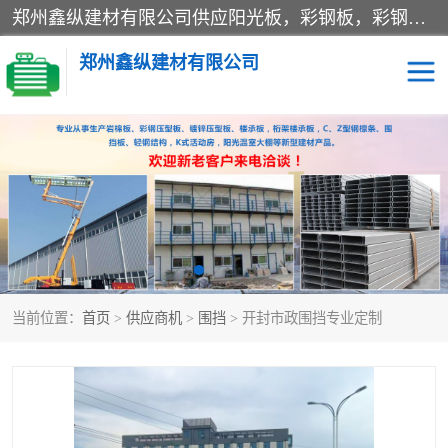
郑州鑫纵建材有限公司供应阳光板，彩钢板，彩钢钢构工程是一家集生产销售租赁安装于一体的企业，主要生产PC采光板，耐力板，仿古琉璃采光板，岩棉板、彩钢压型板、镀锌压型板、桁架楼承板，C、Z型钢檩条、围挡板、轻钢结构，阳光温室大棚等新型建材产品。公司旗下有多台移动式高空压瓦机租赁，承接全国各地业务，专业对外租赁各种型号压瓦机。
郑州鑫纵建材有限公司
高空瓦机租赁
ASA合成树脂仿古瓦
CZ型钢
FRP采光板
PC多层板
PC耐力板
当前位置：
首页
>
供应商机
>
围挡
> 开封市政围挡专业定制
建筑围挡
楼层板
新型活动房
压型彩钢板
岩棉板
钢结构配件