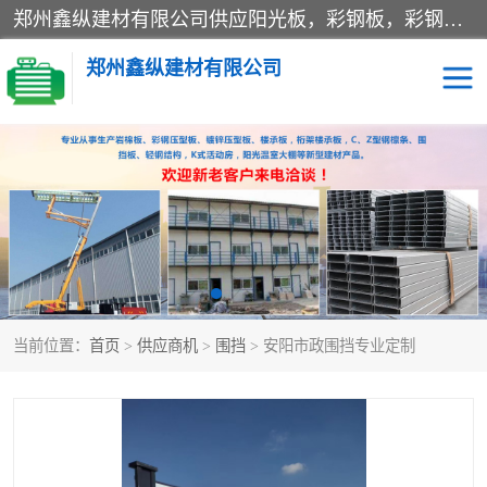
郑州鑫纵建材有限公司供应阳光板，彩钢板，彩钢钢构工程是一家集生产销售租赁安装于一体的企业，主要生产PC采光板，耐力板，仿古琉璃采光板，岩棉板、彩钢压型板、镀锌压型板、桁架楼承板，C、Z型钢檩条、围挡板、轻钢结构，阳光温室大棚等新型建材产品。公司旗下有多台移动式高空压瓦机租赁，承接全国各地业务，专业对外租赁各种型号压瓦机。
郑州鑫纵建材有限公司
高空瓦机租赁
ASA合成树脂仿古瓦
CZ型钢
FRP采光板
PC多层板
PC耐力板
当前位置：
首页
>
供应商机
>
围挡
> 安阳市政围挡专业定制
建筑围挡
楼层板
新型活动房
压型彩钢板
岩棉板
钢结构配件