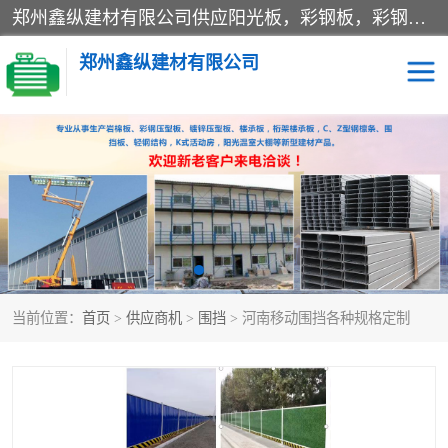
郑州鑫纵建材有限公司供应阳光板，彩钢板，彩钢钢构工程是一家集生产销售租赁安装于一体的企业，主要生产PC采光板，耐力板，仿古琉璃采光板，岩棉板、彩钢压型板、镀锌压型板、桁架楼承板，C、Z型钢檩条、围挡板、轻钢结构，阳光温室大棚等新型建材产品。公司旗下有多台移动式高空压瓦机租赁，承接全国各地业务，专业对外租赁各种型号压瓦机。
郑州鑫纵建材有限公司
高空瓦机租赁
ASA合成树脂仿古瓦
CZ型钢
FRP采光板
PC多层板
PC耐力板
当前位置：
首页
>
供应商机
>
围挡
> 河南移动围挡各种规格定制
建筑围挡
楼层板
新型活动房
压型彩钢板
岩棉板
钢结构配件