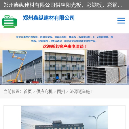
郑州鑫纵建材有限公司供应阳光板，彩钢板，彩钢钢构工程是一家集生产销售租赁安装于一体的企业，主要生产PC采光板，耐力板，仿古琉璃采光板，岩棉板、彩钢压型板、镀锌压型板、桁架楼承板，C、Z型钢檩条、围挡板、轻钢结构，阳光温室大棚等新型建材产品。公司旗下有多台移动式高空压瓦机租赁，承接全国各地业务，专业对外租赁各种型号压瓦机。
郑州鑫纵建材有限公司
高空瓦机租赁
ASA合成树脂仿古瓦
CZ型钢
FRP采光板
PC多层板
PC耐力板
当前位置：
首页
>
供应商机
>
围挡
> 济源隧道施工
建筑围挡
楼层板
新型活动房
压型彩钢板
岩棉板
钢结构配件