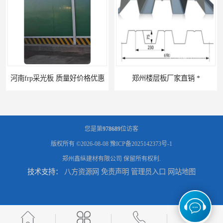
郑州楼层板厂家直销 *
河南郑州移动式高空瓦机租赁公司 提高施工效率
您是第
978689
位访客
版权所有 ©2026-08-08
豫ICP备2025142373号-1
郑州鑫纵建材有限公司
保留所有权利.
技术支持：
八方资源网
免责声明
管理员入口
网站地图
河南郑州生产加工彩钢围挡 郑州鑫纵 质量好 围挡加工
三门峡生产加工彩钢围挡 郑州鑫纵 质量好 围挡加工