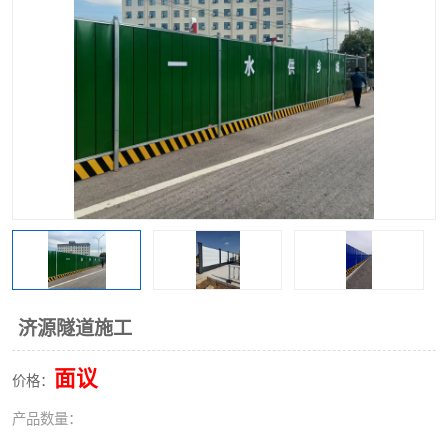
围挡
彩钢板
生产加工单板复合围挡 市
政围挡
济源隧道施工
面议
价格：
产品数量：