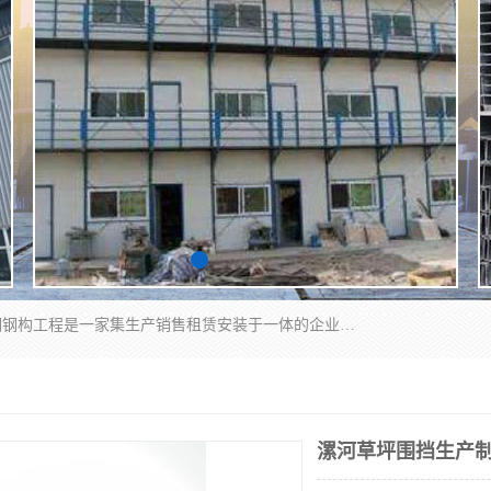
郑州鑫纵建材有限公司供应阳光板，彩钢板，彩钢钢构工程是一家集生产销售租赁安装于一体的企业，主要生产PC采光板，耐力板，仿古琉璃采光板，岩棉板、彩钢压型板、镀锌压型板、桁架楼承板，C、Z型钢檩条、围挡板、轻钢结构，阳光温室大棚等新型建材产品。公司旗下有多台移动式高空压瓦机租赁，承接全国各地业务，专业对外租赁各种型号压瓦机。
漯河草坪围挡生产