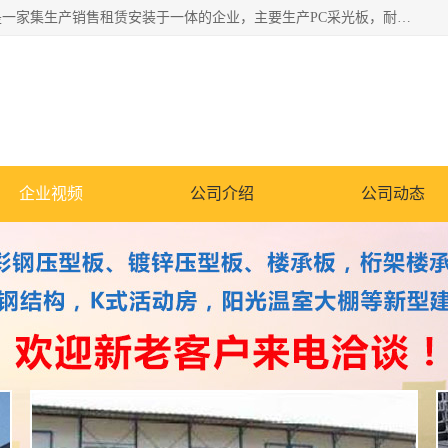
郑州鑫纵建材有限公司供应阳光板，彩钢板，彩钢钢构工程是一家集生产销售租赁安装于一体的企业，主要生产PC采光板，耐力板，仿古琉璃采光板，岩棉板、彩钢压型板、镀锌压型板、桁架楼承板，C、Z型钢檩条、围挡板、轻钢结构，阳光温室大棚等新型建材产品。公司旗下有多台移动式高空压瓦机租赁，承接全国各地业务，专业对外租赁各种型号压瓦机。
企业视频
公司介绍
公司动态