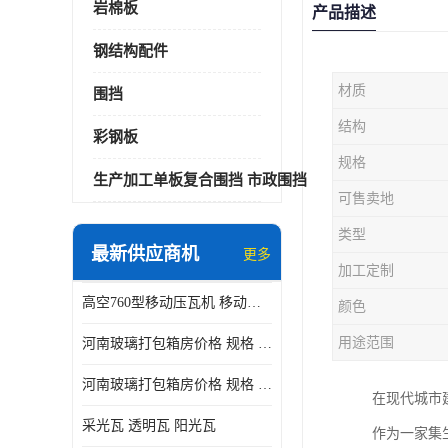
岩棉板
产品描述
钢结构配件
材质
围挡
结构
彩钢板
规格
生产加工单板复合围挡 市政围挡
可售卖地
类型
最新供应商机
更多
加工定制
高空760型移动压瓦机 移动升降制瓦设备租赁选郑州鑫纵
颜色
用途范围
河南玻璃打包箱房价格 规格 鑫纵建材按需定制
河南玻璃打包箱房价格 规格 鑫纵建材批发
在现代城市
采光瓦 透明瓦 阳光瓦
作为一家集