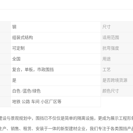
钢
尺寸
组装式结构
适用范围
可定制
抗弯强度
全国
用途
复合，单板，市政围挡
工艺
是
是否跨境货源
白色 /蓝色/绿色
颜色尺寸
地铁 公路 车间 小区厂区等
建设与景观规划中，围挡已不仅仅是简单的隔离设施，更成为展示工程形
生产、销售、租赁、安装于一体的新型建材企业，我们专注于各类围挡产