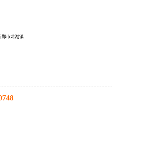
新郑市龙湖镇
0748