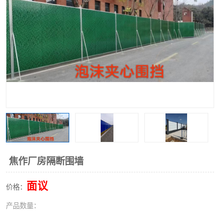
围挡
彩钢板
生产加工单板复合围挡 市
政围挡
焦作厂房隔断围墙
面议
价格：
产品数量：