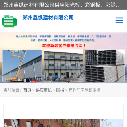
郑州鑫纵建材有限公司供应阳光板，彩钢板，彩钢钢构工程是一家集生产销售租赁安装于一体的企业，主要生产PC采光板，耐力板，仿古琉璃采光板，岩棉板、彩钢压型板、镀锌压型板、桁架楼承板，C、Z型钢檩条、围挡板、轻钢结构，阳光温室大棚等新型建材产品。公司旗下有多台移动式高空压瓦机租赁，承接全国各地业务，专业对外租赁各种型号压瓦机。
郑州鑫纵建材有限公司
高空瓦机租赁
ASA合成树脂仿古瓦
CZ型钢
FRP采光板
PC多层板
PC耐力板
当前位置：
首页
>
供应商机
>
围挡
> 焦作厂房隔断围墙
建筑围挡
楼层板
新型活动房
压型彩钢板
岩棉板
钢结构配件