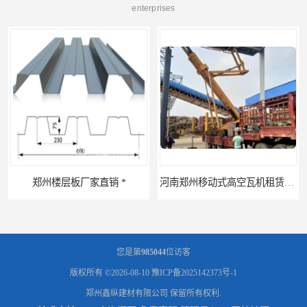
enterprises
板厂家直销 *
河南郑州移动式高空瓦机租赁公司 提高施工效率
您是第
985044
位访客
版权所有 ©2026-08-10
豫ICP备2025142373号-1
郑州鑫纵建材有限公司
保留所有权利.