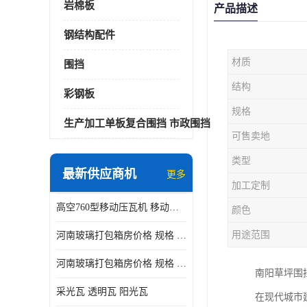
岩棉板
产品描述
钢结构配件
材质
围挡
结构
彩钢板
规格
生产加工单板复合围挡 市政围挡
可售卖地
类型
最新供应商机
更多
加工定制
高空760型移动压瓦机 移动升降制瓦设备租赁选郑州鑫纵
颜色
用途范围
河南玻璃打包箱房价格 规格 鑫纵建材按需定制
河南玻璃打包箱房价格 规格 鑫纵建材批发
南阳草坪围
采光瓦 透明瓦 阳光瓦
在现代城市