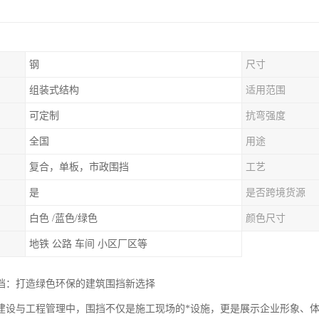
钢
尺寸
组装式结构
适用范围
可定制
抗弯强度
全国
用途
复合，单板，市政围挡
工艺
是
是否跨境货源
白色 /蓝色/绿色
颜色尺寸
地铁 公路 车间 小区厂区等
挡：打造绿色环保的建筑围挡新选择
建设与工程管理中，围挡不仅是施工现场的*设施，更是展示企业形象、