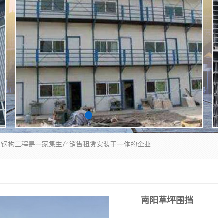
郑州鑫纵建材有限公司供应阳光板，彩钢板，彩钢钢构工程是一家集生产销售租赁安装于一体的企业，主要生产PC采光板，耐力板，仿古琉璃采光板，岩棉板、彩钢压型板、镀锌压型板、桁架楼承板，C、Z型钢檩条、围挡板、轻钢结构，阳光温室大棚等新型建材产品。公司旗下有多台移动式高空压瓦机租赁，承接全国各地业务，专业对外租赁各种型号压瓦机。
南阳草坪围挡