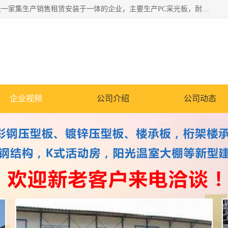
郑州鑫纵建材有限公司供应阳光板，彩钢板，彩钢钢构工程是一家集生产销售租赁安装于一体的企业，主要生产PC采光板，耐力板，仿古琉璃采光板，岩棉板、彩钢压型板、镀锌压型板、桁架楼承板，C、Z型钢檩条、围挡板、轻钢结构，阳光温室大棚等新型建材产品。公司旗下有多台移动式高空压瓦机租赁，承接全国各地业务，专业对外租赁各种型号压瓦机。
企业视频
公司介绍
公司动态