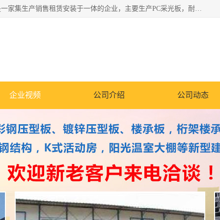
郑州鑫纵建材有限公司供应阳光板，彩钢板，彩钢钢构工程是一家集生产销售租赁安装于一体的企业，主要生产PC采光板，耐力板，仿古琉璃采光板，岩棉板、彩钢压型板、镀锌压型板、桁架楼承板，C、Z型钢檩条、围挡板、轻钢结构，阳光温室大棚等新型建材产品。公司旗下有多台移动式高空压瓦机租赁，承接全国各地业务，专业对外租赁各种型号压瓦机。
企业视频
公司介绍
公司动态