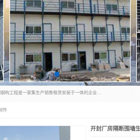
郑州鑫纵建材有限公司供应阳光板，彩钢板，彩钢钢构工程是一家集生产销售租赁安装于一体的企业，主要生产PC采光板，耐力板，仿古琉璃采光板，岩棉板、彩钢压型板、镀锌压型板、桁架楼承板，C、Z型钢檩条、围挡板、轻钢结构，阳光温室大棚等新型建材产品。公司旗下有多台移动式高空压瓦机租赁，承接全国各地业务，专业对外租赁各种型号压瓦机。
制作
开封厂房隔断围墙