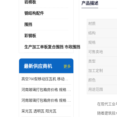
岩棉板
产品描述
钢结构配件
材质
围挡
结构
彩钢板
规格
生产加工单板复合围挡 市政围挡
可售卖地
类型
最新供应商机
更多
加工定制
高空760型移动压瓦机 移动升降制瓦设备租赁选郑州鑫纵
颜色
用途范围
河南玻璃打包箱房价格 规格 鑫纵建材按需定制
河南玻璃打包箱房价格 规格 鑫纵建材批发
在现代工业
采光瓦 透明瓦 阳光瓦
随着建筑技