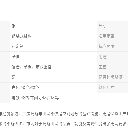
钢
尺寸
组装式结构
适用范围
可定制
抗弯强度
全国
用途
复合，单板，市政围挡
工艺
是
是否跨境货源
白色 /蓝色/绿色
颜色尺寸
地铁 公路 车间 小区厂区等
与建筑领域，厂房隔断与围墙不仅是空间划分的基础设施，更是保障生产
术的不断进步，市场对于隔断围墙的品质、功能及美观性提出了更高要求