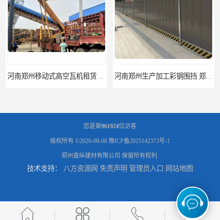
河南郑州生产加工彩钢围挡 郑州鑫纵 质量好 围挡加工
三门峡生产加工彩钢围挡 郑州鑫纵 质量好 围挡加工
您是第
961924
位访客
版权所有 ©2026-08-06
豫ICP备2025142373号-1
郑州鑫纵建材有限公司
保留所有权利.
技术支持：
八方资源网
免责声明
管理员入口
网站地图
开封生产加工彩钢围挡 郑州鑫纵 质量好 鑫纵建材
郑州工地活动板房 河南移动集装箱房厂家直销