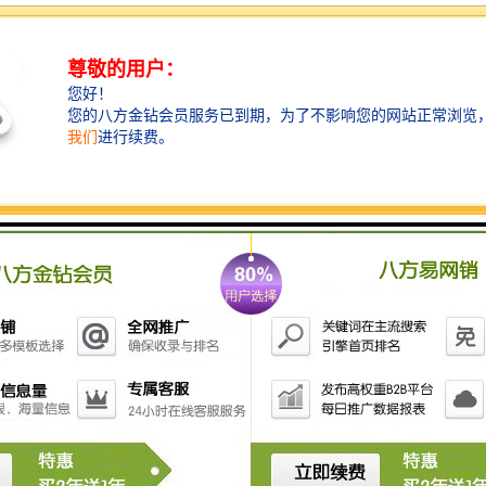
时，实现了更好的隔音、隔热效果。
一些创新设计还考虑了围挡的重复利用性，采用模块化
组装方式，既缩短了现场安装时间，又便于拆卸转移，
减少材料浪费，符合绿色施工理念。
全流程服务：从生产到安装的专业保障
专业围挡定制服务涵盖设计、生产、运输、安装及后期
维护的全过程。
经验丰富的技术团队会根据现场实际情况，提供合理的
设计方案；标准化生产线确保产品质量稳定；专业的安
装队伍则能*完成现场施工，确保围挡系统牢固安全。
对于大型项目或特殊需求，一些服务商还提供租赁选
择，这尤其适合短期工程或需要频繁调整围挡布局的施
工现场。
租赁模式不仅降低了客户的初期投入，也避免了工程结
束后围挡存放与处理的问题。