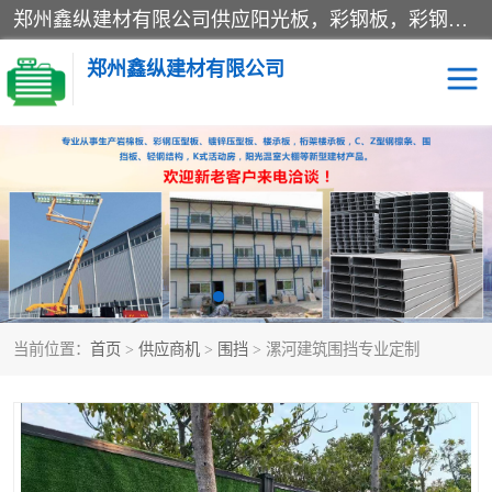
郑州鑫纵建材有限公司供应阳光板，彩钢板，彩钢钢构工程是一家集生产销售租赁安装于一体的企业，主要生产PC采光板，耐力板，仿古琉璃采光板，岩棉板、彩钢压型板、镀锌压型板、桁架楼承板，C、Z型钢檩条、围挡板、轻钢结构，阳光温室大棚等新型建材产品。公司旗下有多台移动式高空压瓦机租赁，承接全国各地业务，专业对外租赁各种型号压瓦机。
郑州鑫纵建材有限公司
高空瓦机租赁
ASA合成树脂仿古瓦
CZ型钢
FRP采光板
PC多层板
PC耐力板
当前位置：
首页
>
供应商机
>
围挡
> 漯河建筑围挡专业定制
建筑围挡
楼层板
新型活动房
压型彩钢板
岩棉板
钢结构配件