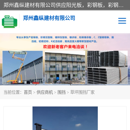
郑州鑫纵建材有限公司供应阳光板，彩钢板，彩钢钢构工程是一家集生产销售租赁安装于一体的企业，主要生产PC采光板，耐力板，仿古琉璃采光板，岩棉板、彩钢压型板、镀锌压型板、桁架楼承板，C、Z型钢檩条、围挡板、轻钢结构，阳光温室大棚等新型建材产品。公司旗下有多台移动式高空压瓦机租赁，承接全国各地业务，专业对外租赁各种型号压瓦机。
郑州鑫纵建材有限公司
高空瓦机租赁
ASA合成树脂仿古瓦
CZ型钢
FRP采光板
PC多层板
PC耐力板
当前位置：
首页
>
供应商机
>
围挡
> 草坪围挡厂家
建筑围挡
楼层板
新型活动房
压型彩钢板
岩棉板
钢结构配件