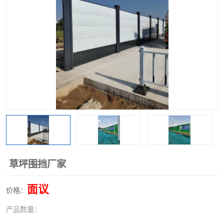
围挡
彩钢板
生产加工单板复合围挡 市
政围挡
草坪围挡厂家
面议
价格：
产品数量：