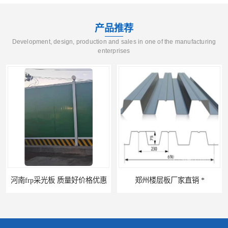
产品推荐
Development, design, production and sales in one of the manufacturing
enterprises
惠
郑州楼层板厂家直销 *