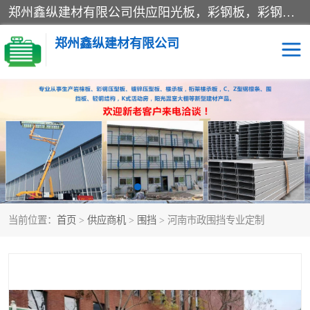
郑州鑫纵建材有限公司供应阳光板，彩钢板，彩钢钢构工程是一家集生产销售租赁安装于一体的企业，主要生产PC采光板，耐力板，仿古琉璃采光板，岩棉板、彩钢压型板、镀锌压型板、桁架楼承板，C、Z型钢檩条、围挡板、轻钢结构，阳光温室大棚等新型建材产品。公司旗下有多台移动式高空压瓦机租赁，承接全国各地业务，专业对外租赁各种型号压瓦机。
郑州鑫纵建材有限公司
高空瓦机租赁
ASA合成树脂仿古瓦
CZ型钢
FRP采光板
PC多层板
PC耐力板
当前位置：
首页
>
供应商机
>
围挡
> 河南市政围挡专业定制
建筑围挡
楼层板
新型活动房
压型彩钢板
岩棉板
钢结构配件