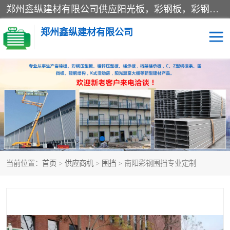
郑州鑫纵建材有限公司供应阳光板，彩钢板，彩钢钢构工程是一家集生产销售租赁安装于一体的企业，主要生产PC采光板，耐力板，仿古琉璃采光板，岩棉板、彩钢压型板、镀锌压型板、桁架楼承板，C、Z型钢檩条、围挡板、轻钢结构，阳光温室大棚等新型建材产品。公司旗下有多台移动式高空压瓦机租赁，承接全国各地业务，专业对外租赁各种型号压瓦机。
郑州鑫纵建材有限公司
高空瓦机租赁
ASA合成树脂仿古瓦
CZ型钢
FRP采光板
PC多层板
PC耐力板
当前位置：
首页
>
供应商机
>
围挡
> 南阳彩钢围挡专业定制
建筑围挡
楼层板
新型活动房
压型彩钢板
岩棉板
钢结构配件