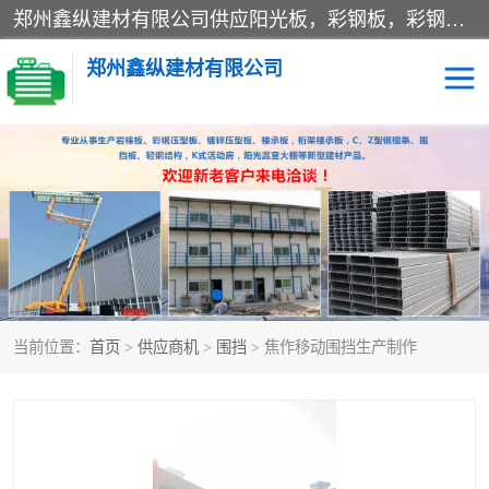
郑州鑫纵建材有限公司供应阳光板，彩钢板，彩钢钢构工程是一家集生产销售租赁安装于一体的企业，主要生产PC采光板，耐力板，仿古琉璃采光板，岩棉板、彩钢压型板、镀锌压型板、桁架楼承板，C、Z型钢檩条、围挡板、轻钢结构，阳光温室大棚等新型建材产品。公司旗下有多台移动式高空压瓦机租赁，承接全国各地业务，专业对外租赁各种型号压瓦机。
郑州鑫纵建材有限公司
高空瓦机租赁
ASA合成树脂仿古瓦
CZ型钢
FRP采光板
PC多层板
PC耐力板
当前位置：
首页
>
供应商机
>
围挡
> 焦作移动围挡生产制作
建筑围挡
楼层板
新型活动房
压型彩钢板
岩棉板
钢结构配件