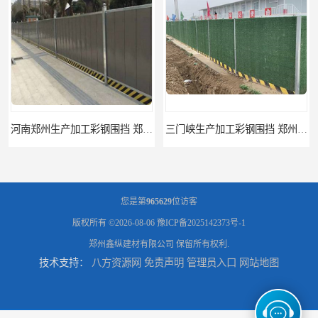
三门峡生产加工彩钢围挡 郑州鑫纵 质量好 围挡加工
开封生产加工彩钢围挡 郑州鑫纵 质量好 鑫纵建材
您是第
965629
位访客
版权所有 ©2026-08-06
豫ICP备2025142373号-1
郑州鑫纵建材有限公司
保留所有权利.
技术支持：
八方资源网
免责声明
管理员入口
网站地图
郑州工地活动板房 河南移动集装箱房厂家直销
河南frp采光板 质量好价格优惠