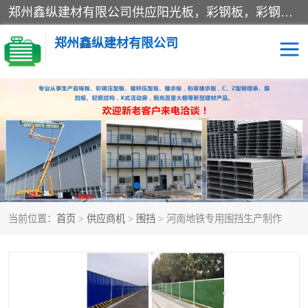
郑州鑫纵建材有限公司供应阳光板，彩钢板，彩钢钢构工程是一家集生产销售租赁安装于一体的企业，主要生产PC采光板，耐力板，仿古琉璃采光板，岩棉板、彩钢压型板、镀锌压型板、桁架楼承板，C、Z型钢檩条、围挡板、轻钢结构，阳光温室大棚等新型建材产品。公司旗下有多台移动式高空压瓦机租赁，承接全国各地业务，专业对外租赁各种型号压瓦机。
郑州鑫纵建材有限公司
高空瓦机租赁
ASA合成树脂仿古瓦
CZ型钢
FRP采光板
PC多层板
PC耐力板
当前位置：
首页
>
供应商机
>
围挡
> 河南地铁专用围挡生产制作
建筑围挡
楼层板
新型活动房
压型彩钢板
岩棉板
钢结构配件