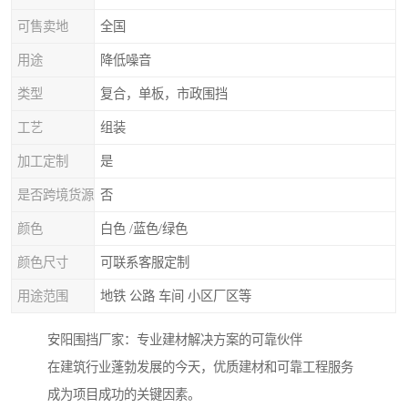
可售卖地
全国
用途
降低噪音
类型
复合，单板，市政围挡
工艺
组装
加工定制
是
是否跨境货源
否
颜色
白色 /蓝色/绿色
颜色尺寸
可联系客服定制
用途范围
地铁 公路 车间 小区厂区等
安阳围挡厂家：专业建材解决方案的可靠伙伴
在建筑行业蓬勃发展的今天，优质建材和可靠工程服务
成为项目成功的关键因素。