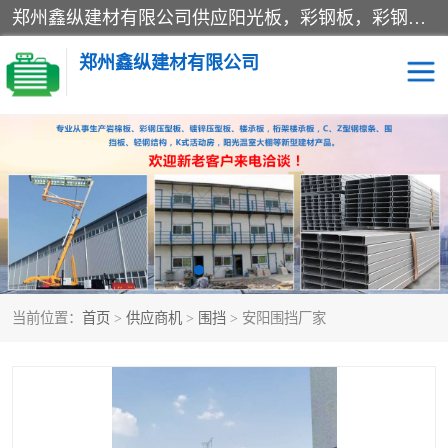
郑州鑫纵建材有限公司供应阳光板，彩钢板，彩钢钢构工程是一家集生产销售租赁安装于一体的企业，主要生产PC采光板，耐力板，仿古琉璃采光板，岩棉板、彩钢压型板、镀锌压型板、桁架楼承板，C、Z型钢檩条、围挡板、轻钢结构，阳光温室大棚等新型建材产品。公司旗下有多台移动式高空压瓦机租赁，承接全国各地业务，专业对外租赁各种型号压瓦机。
郑州鑫纵建材有限公司
高空瓦机租赁
ASA合成树脂仿古瓦
CZ型钢
FRP采光板
PC多层板
PC耐力板
当前位置：
首页
>
供应商机
>
围挡
> 安阳围挡厂家
建筑围挡
楼层板
新型活动房
压型彩钢板
岩棉板
钢结构配件