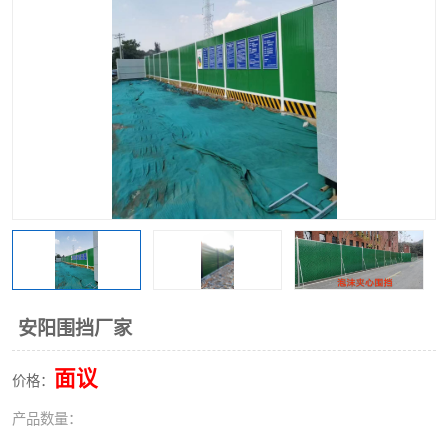
围挡
彩钢板
生产加工单板复合围挡 市
政围挡
安阳围挡厂家
面议
价格：
产品数量：