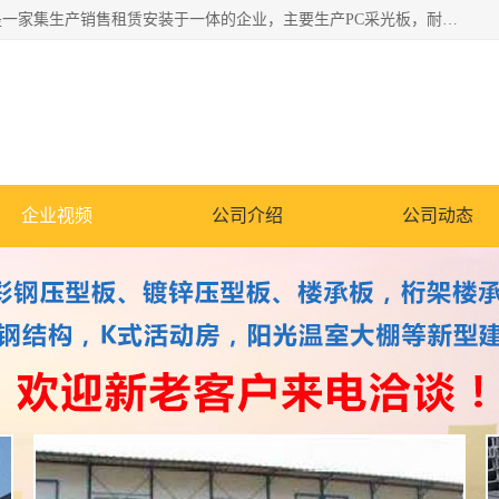
郑州鑫纵建材有限公司供应阳光板，彩钢板，彩钢钢构工程是一家集生产销售租赁安装于一体的企业，主要生产PC采光板，耐力板，仿古琉璃采光板，岩棉板、彩钢压型板、镀锌压型板、桁架楼承板，C、Z型钢檩条、围挡板、轻钢结构，阳光温室大棚等新型建材产品。公司旗下有多台移动式高空压瓦机租赁，承接全国各地业务，专业对外租赁各种型号压瓦机。
企业视频
公司介绍
公司动态