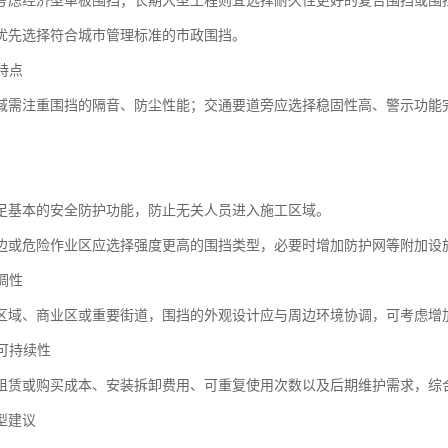
考虑经济型单板围挡；长期大型工程则宜选择耐久性更好的复合围挡或围
优先选择符合城市管理标准的市政围挡。
境特点
域需注重围挡的隔音、防尘性能；交通要道旁应选择稳固性高、警示功能
足基本的安全防护功能，防止无关人员进入施工区域。
边或危险作业区应选择强度更高的围挡类型，必要时增加防护网等附加设
协调性
区域、商业区或重要街道，围挡的外观设计应与周边环境协调，可考虑增
与可持续性
租赁或购买成本、安装拆卸费用、可重复使用次数以及后期维护需求，综
型建议