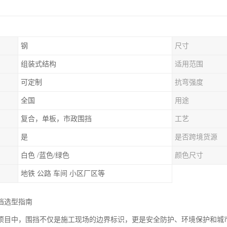
钢
尺寸
组装式结构
适用范围
可定制
抗弯强度
全国
用途
复合，单板，市政围挡
工艺
是
是否跨境货源
白色 /蓝色/绿色
颜色尺寸
地铁 公路 车间 小区厂区等
挡选型指南
项目中，围挡不仅是施工现场的边界标识，更是安全防护、环境保护和城