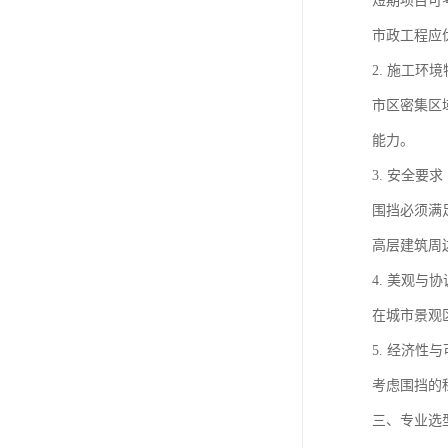
短期项目可
市政工程应
2. 施工环
市区密集区
能力。
3. 安全要求
围挡必须满
高层建筑周
4. 美观与
在城市景观
5. 经济性
考虑围挡的
三、专业选