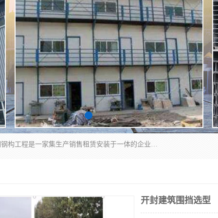
郑州鑫纵建材有限公司供应阳光板，彩钢板，彩钢钢构工程是一家集生产销售租赁安装于一体的企业，主要生产PC采光板，耐力板，仿古琉璃采光板，岩棉板、彩钢压型板、镀锌压型板、桁架楼承板，C、Z型钢檩条、围挡板、轻钢结构，阳光温室大棚等新型建材产品。公司旗下有多台移动式高空压瓦机租赁，承接全国各地业务，专业对外租赁各种型号压瓦机。
开封建筑围挡选型