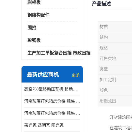
岩棉板
产品描述
钢结构配件
材质
围挡
结构
彩钢板
规格
生产加工单板复合围挡 市政围挡
可售卖地
类型
最新供应商机
更多
加工定制
高空760型移动压瓦机 移动升降制瓦设备租赁选郑州鑫纵
颜色
用途范围
河南玻璃打包箱房价格 规格 鑫纵建材按需定制
河南玻璃打包箱房价格 规格 鑫纵建材批发
开封建筑围
采光瓦 透明瓦 阳光瓦
在建筑工程