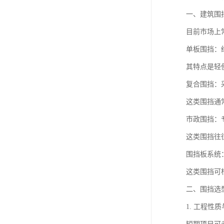
一、建筑围
目前市场上
单板围挡：
其特点是轻
复合围挡：
这类围挡通
市政围挡：
这类围挡往
围挡板系统
这类围挡可
二、围挡选
1. 工程性