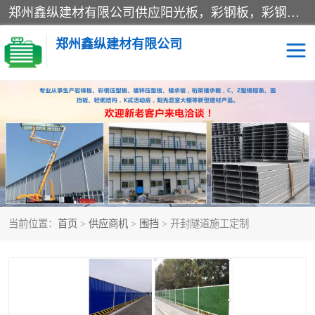
郑州鑫纵建材有限公司供应阳光板，彩钢板，彩钢钢构工程是一家集生产销售租赁安装于一体的企业，主要生产PC采光板，耐力板，仿古琉璃采光板，岩棉板、彩钢压型板、镀锌压型板、桁架楼承板，C、Z型钢檩条、围挡板、轻钢结构，阳光温室大棚等新型建材产品。公司旗下有多台移动式高空压瓦机租赁，承接全国各地业务，专业对外租赁各种型号压瓦机。
郑州鑫纵建材有限公司
高空瓦机租赁
ASA合成树脂仿古瓦
CZ型钢
FRP采光板
PC多层板
PC耐力板
当前位置：
首页
>
供应商机
>
围挡
> 开封隧道施工定制
建筑围挡
楼层板
新型活动房
压型彩钢板
岩棉板
钢结构配件