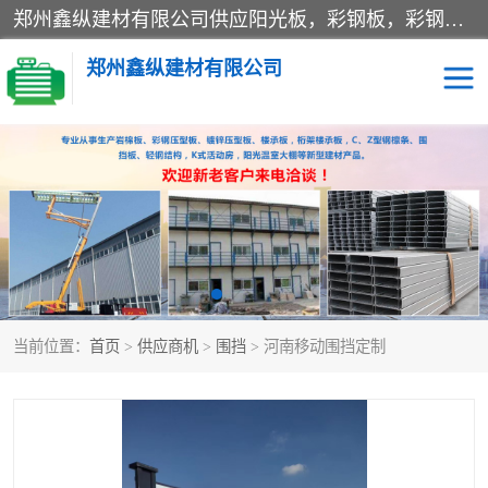
郑州鑫纵建材有限公司供应阳光板，彩钢板，彩钢钢构工程是一家集生产销售租赁安装于一体的企业，主要生产PC采光板，耐力板，仿古琉璃采光板，岩棉板、彩钢压型板、镀锌压型板、桁架楼承板，C、Z型钢檩条、围挡板、轻钢结构，阳光温室大棚等新型建材产品。公司旗下有多台移动式高空压瓦机租赁，承接全国各地业务，专业对外租赁各种型号压瓦机。
郑州鑫纵建材有限公司
高空瓦机租赁
ASA合成树脂仿古瓦
CZ型钢
FRP采光板
PC多层板
PC耐力板
当前位置：
首页
>
供应商机
>
围挡
> 河南移动围挡定制
建筑围挡
楼层板
新型活动房
压型彩钢板
岩棉板
钢结构配件