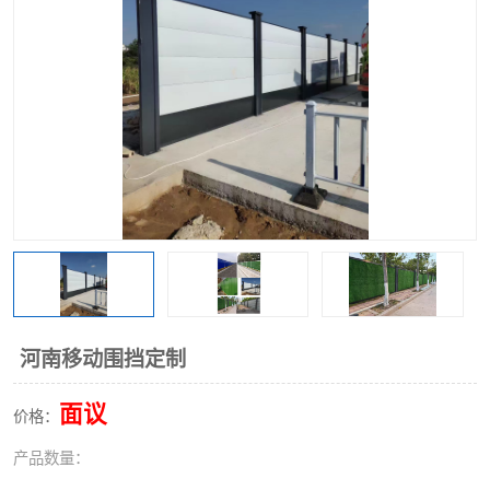
围挡
彩钢板
生产加工单板复合围挡 市
政围挡
河南移动围挡定制
面议
价格：
产品数量：