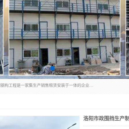
郑州鑫纵建材有限公司供应阳光板，彩钢板，彩钢钢构工程是一家集生产销售租赁安装于一体的企业，主要生产PC采光板，耐力板，仿古琉璃采光板，岩棉板、彩钢压型板、镀锌压型板、桁架楼承板，C、Z型钢檩条、围挡板、轻钢结构，阳光温室大棚等新型建材产品。公司旗下有多台移动式高空压瓦机租赁，承接全国各地业务，专业对外租赁各种型号压瓦机。
洛阳市政围挡生产