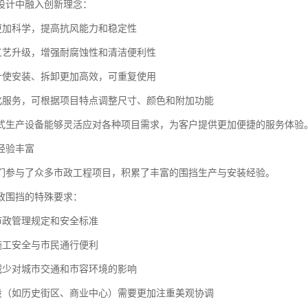
设计中融入创新理念：
计更加科学，提高抗风能力和稳定性
理工艺升级，增强耐腐蚀性和清洁便利性
设计使安装、拆卸更加高效，可重复使用
制化服务，可根据项目特点调整尺寸、颜色和附加功能
式生产设备能够灵活应对各种项目需求，为客户提供更加便捷的服务体验
经验丰富
们参与了众多市政工程项目，积累了丰富的围挡生产与安装经验。
政围挡的特殊要求：
合市政管理规定和安全标准
顾施工安全与市民通行便利
能减少对城市交通和市容环境的影响
地段（如历史街区、商业中心）需要更加注重美观协调