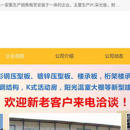
郑州鑫纵建材有限公司供应阳光板，彩钢板，彩钢钢构工程是一家集生产销售租赁安装于一体的企业，主要生产PC采光板，耐力板，仿古琉璃采光板，岩棉板、彩钢压型板、镀锌压型板、桁架楼承板，C、Z型钢檩条、围挡板、轻钢结构，阳光温室大棚等新型建材产品。公司旗下有多台移动式高空压瓦机租赁，承接全国各地业务，专业对外租赁各种型号压瓦机。
企业视频
公司介绍
公司动态