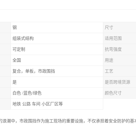
钢
尺寸
组装式结构
适用范围
可定制
抗弯强度
全国
用途
复合，单板，市政围挡
工艺
是
是否跨境货源
白色 /蓝色/绿色
颜色尺寸
地铁 公路 车间 小区厂区等
的浪潮中，市政围挡作为施工现场的重要设施，不仅承担着安全防护的基