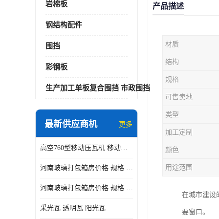
岩棉板
产品描述
钢结构配件
材质
围挡
结构
彩钢板
规格
生产加工单板复合围挡 市政围挡
可售卖地
类型
最新供应商机
更多
加工定制
高空760型移动压瓦机 移动升降制瓦设备租赁选郑州鑫纵
颜色
用途范围
河南玻璃打包箱房价格 规格 鑫纵建材按需定制
河南玻璃打包箱房价格 规格 鑫纵建材批发
在城市建设
采光瓦 透明瓦 阳光瓦
要窗口。