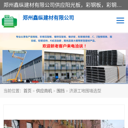
郑州鑫纵建材有限公司供应阳光板，彩钢板，彩钢钢构工程是一家集生产销售租赁安装于一体的企业，主要生产PC采光板，耐力板，仿古琉璃采光板，岩棉板、彩钢压型板、镀锌压型板、桁架楼承板，C、Z型钢檩条、围挡板、轻钢结构，阳光温室大棚等新型建材产品。公司旗下有多台移动式高空压瓦机租赁，承接全国各地业务，专业对外租赁各种型号压瓦机。
郑州鑫纵建材有限公司
高空瓦机租赁
ASA合成树脂仿古瓦
CZ型钢
FRP采光板
PC多层板
PC耐力板
当前位置：
首页
>
供应商机
>
围挡
> 济源工地围墙选型
建筑围挡
楼层板
新型活动房
压型彩钢板
岩棉板
钢结构配件