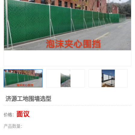
围挡
彩钢板
生产加工单板复合围挡 市
政围挡
济源工地围墙选型
面议
价格：
产品数量：