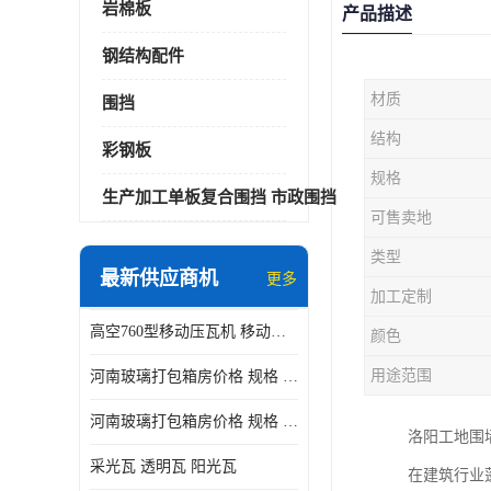
岩棉板
产品描述
钢结构配件
材质
围挡
结构
彩钢板
规格
生产加工单板复合围挡 市政围挡
可售卖地
类型
最新供应商机
更多
加工定制
高空760型移动压瓦机 移动升降制瓦设备租赁选郑州鑫纵
颜色
用途范围
河南玻璃打包箱房价格 规格 鑫纵建材按需定制
河南玻璃打包箱房价格 规格 鑫纵建材批发
洛阳工地围
采光瓦 透明瓦 阳光瓦
在建筑行业