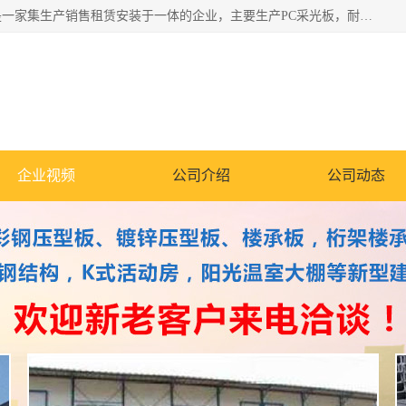
郑州鑫纵建材有限公司供应阳光板，彩钢板，彩钢钢构工程是一家集生产销售租赁安装于一体的企业，主要生产PC采光板，耐力板，仿古琉璃采光板，岩棉板、彩钢压型板、镀锌压型板、桁架楼承板，C、Z型钢檩条、围挡板、轻钢结构，阳光温室大棚等新型建材产品。公司旗下有多台移动式高空压瓦机租赁，承接全国各地业务，专业对外租赁各种型号压瓦机。
企业视频
公司介绍
公司动态