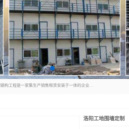
郑州鑫纵建材有限公司供应阳光板，彩钢板，彩钢钢构工程是一家集生产销售租赁安装于一体的企业，主要生产PC采光板，耐力板，仿古琉璃采光板，岩棉板、彩钢压型板、镀锌压型板、桁架楼承板，C、Z型钢檩条、围挡板、轻钢结构，阳光温室大棚等新型建材产品。公司旗下有多台移动式高空压瓦机租赁，承接全国各地业务，专业对外租赁各种型号压瓦机。
洛阳工地围墙定制