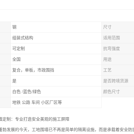
钢
尺寸
组装式结构
适用范围
可定制
抗弯强度
全国
用途
复合，单板，市政围挡
工艺
是
是否跨境货源
白色 /蓝色/绿色
颜色尺寸
地铁 公路 车间 小区厂区等
墙定制：专业打造安全美观的施工屏障
蓬勃发展的今天，工地围墙已不再是简单的隔离设施，而是承载着安全防