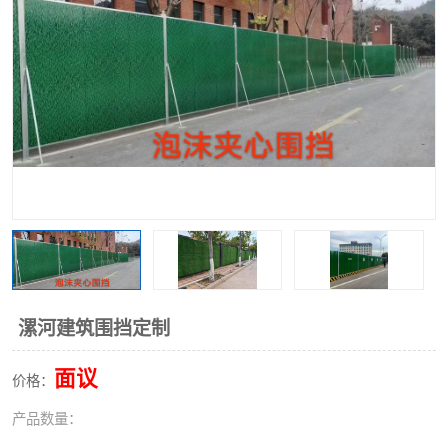
围挡
彩钢板
生产加工单板复合围挡 市
政围挡
漯河建筑围挡定制
面议
价格：
产品数量：