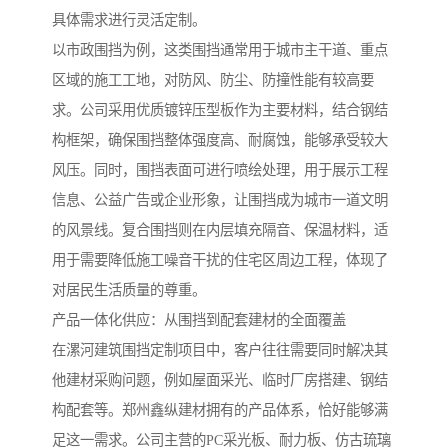
具体需求进行灵活定制。
以市政围挡为例，这类围挡通常用于城市主干道、重点
区域的施工工地，对防风、防尘、防撞性能有较高要
求。公司采用优质镀锌压型板作为主要材料，结合钢结
构框架，确保围挡整体强度高、耐腐蚀，能够承受较大
风压。同时，围挡表面可进行喷绘处理，用于展示工程
信息、公益广告或企业形象，让围挡成为城市一道文明
的风景线。复合围挡则在内层填充隔音、保温材料，适
用于需要降低施工噪音干扰的住宅区周边工程，体现了
对居民生活质量的尊重。
产品一体化供应：从围挡到配套建材的全面覆盖
在漯河建筑围挡定制项目中，客户往往需要同时解决其
他建材采购问题，例如屋面采光、临时厂房搭建、钢结
构配套等。郑州鑫纵建材拥有的产品体系，恰好能够满
足这一需求。公司主营的PC采光板、耐力板、仿古琉璃