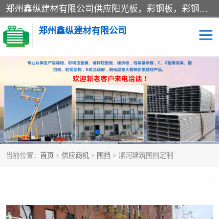
郑州鑫纵建材有限公司供应阳光板，彩钢板，彩钢钢构工程是一家集生产销售租赁安装于一体的企业，主要生产PC采光板，耐力板，仿古琉璃采光板，岩棉板、彩钢压型板、镀锌压型板、桁架楼承板，C、Z型钢檩条、围挡板、轻钢结构，阳光温室大棚等新型建材产品。公司旗下有多台移动式高空压瓦机租赁，承接全国各地业务，专业对外租赁各种型号压瓦机。
郑州鑫纵建材有限公司
高空瓦机租赁
ASA合成树脂仿古瓦
CZ型钢
FRP采光板
PC多层板
PC耐力板
当前位置：
首页
>
供应商机
>
围挡
> 漯河建筑围挡定制
建筑围挡
楼层板
新型活动房
压型彩钢板
岩棉板
钢结构配件