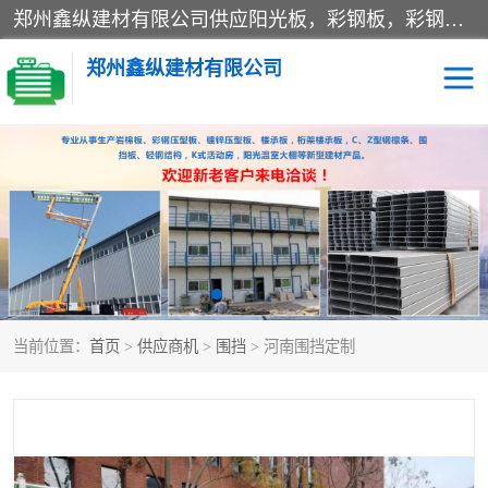
郑州鑫纵建材有限公司供应阳光板，彩钢板，彩钢钢构工程是一家集生产销售租赁安装于一体的企业，主要生产PC采光板，耐力板，仿古琉璃采光板，岩棉板、彩钢压型板、镀锌压型板、桁架楼承板，C、Z型钢檩条、围挡板、轻钢结构，阳光温室大棚等新型建材产品。公司旗下有多台移动式高空压瓦机租赁，承接全国各地业务，专业对外租赁各种型号压瓦机。
郑州鑫纵建材有限公司
高空瓦机租赁
ASA合成树脂仿古瓦
CZ型钢
FRP采光板
PC多层板
PC耐力板
当前位置：
首页
>
供应商机
>
围挡
> 河南围挡定制
建筑围挡
楼层板
新型活动房
压型彩钢板
岩棉板
钢结构配件