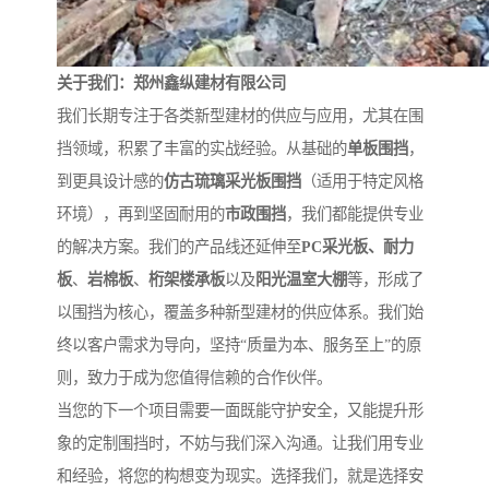
关于我们：郑州鑫纵建材有限公司
我们长期专注于各类新型建材的供应与应用，尤其在围
挡领域，积累了丰富的实战经验。从基础的
单板围挡
，
到更具设计感的
仿古琉璃采光板围挡
（适用于特定风格
环境），再到坚固耐用的
市政围挡
，我们都能提供专业
的解决方案。我们的产品线还延伸至
PC采光板、耐力
板
、
岩棉板
、
桁架楼承板
以及
阳光温室大棚
等，形成了
以围挡为核心，覆盖多种新型建材的供应体系。我们始
终以客户需求为导向，坚持“质量为本、服务至上”的原
则，致力于成为您值得信赖的合作伙伴。
当您的下一个项目需要一面既能守护安全，又能提升形
象的定制围挡时，不妨与我们深入沟通。让我们用专业
和经验，将您的构想变为现实。选择我们，就是选择安