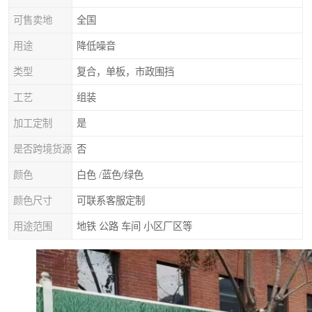
可售卖地
全国
用途
降低噪音
类型
复合，单板，市政围挡
工艺
组装
加工定制
是
是否跨境货源
否
颜色
白色 /蓝色/绿色
颜色尺寸
可联系客服定制
用途范围
地铁 公路 车间 小区厂区等