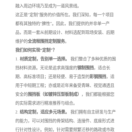
融入周边环境乃至成为一道风景线。
这正是“定制”服务的价值所在。我们深知，每一个项目
都有其独特的“脾性”。因此，我们提供的并非单一产
品，而是一套从前期设计、材料选配到现场安装、后期
维护的
全流程围挡定制服务
。
我们如何实现“定制”？
1.
材质定制，告别单一选择。
我们整合了多种优质的围
挡材料资源。无论是追求高强度的
钢制围挡
，适合长
期、高标准项目；还是轻便、易于造型的
彩钢围挡
，适
用于中短期工程；亦或是近年来备受青睐、视觉通透且
安全的
围挡板（如镀锌压型板制成）
，我们都能根据您
的实际需求进行精准推荐与组合。
2.
结构定制，适应多元场景。
我们拥有自主研发与生产
的能力，可以对围挡的骨架结构、连接件、底座形式进
行针对性设计。例如，针对需要频繁迁移的路政或市政