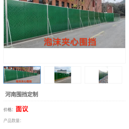
围挡
彩钢板
生产加工单板复合围挡 市
政围挡
河南围挡定制
面议
价格：
产品数量：