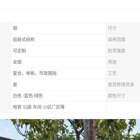
钢
尺寸
组装式结构
适用范围
可定制
抗弯强度
全国
用途
复合，单板，市政围挡
工艺
是
是否跨境货源
白色 /蓝色/绿色
颜色尺寸
地铁 公路 车间 小区厂区等