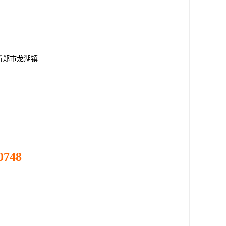
新郑市龙湖镇
0748