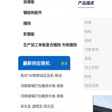
岩棉板
产品描述
钢结构配件
材质
围挡
结构
彩钢板
规格
生产加工单板复合围挡 市政围挡
可售卖地
类型
最新供应商机
更多
加工定制
高空760型移动压瓦机 移动升降制瓦设备租赁选郑州鑫纵
颜色
用途范围
河南玻璃打包箱房价格 规格 鑫纵建材按需定制
河南玻璃打包箱房价格 规格 鑫纵建材批发
采光瓦 透明瓦 阳光瓦