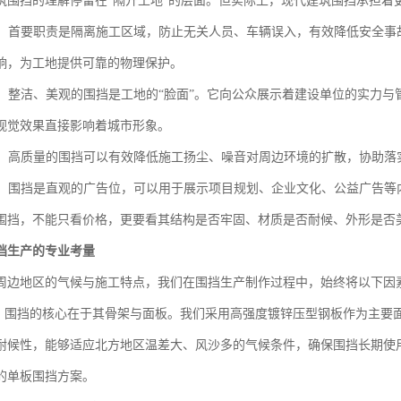
筑围挡的理解停留在“隔开工地”的层面。但实际上，现代建筑围挡承担着
：首要职责是隔离施工区域，防止无关人员、车辆误入，有效降低安全事
响，为工地提供可靠的物理保护。
：整洁、美观的围挡是工地的“脸面”。它向公众展示着建设单位的实力与
视觉效果直接影响着城市形象。
：高质量的围挡可以有效降低施工扬尘、噪音对周边环境的扩散，协助落
：围挡是直观的广告位，可以用于展示项目规划、企业文化、公益广告等
围挡，不能只看价格，更要看其结构是否牢固、材质是否耐候、外形是否
挡生产的专业考量
周边地区的气候与施工特点，我们在围挡生产制作过程中，始终将以下因
：围挡的核心在于其骨架与面板。我们采用高强度镀锌压型钢板作为主要
耐候性，能够适应北方地区温差大、风沙多的气候条件，确保围挡长期使
的单板围挡方案。