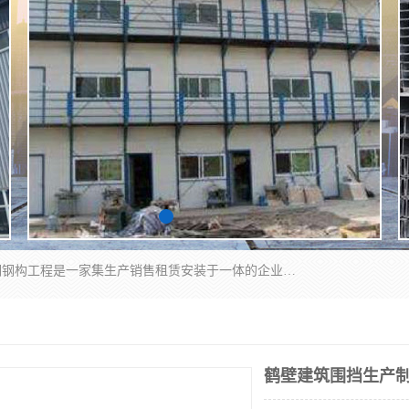
郑州鑫纵建材有限公司供应阳光板，彩钢板，彩钢钢构工程是一家集生产销售租赁安装于一体的企业，主要生产PC采光板，耐力板，仿古琉璃采光板，岩棉板、彩钢压型板、镀锌压型板、桁架楼承板，C、Z型钢檩条、围挡板、轻钢结构，阳光温室大棚等新型建材产品。公司旗下有多台移动式高空压瓦机租赁，承接全国各地业务，专业对外租赁各种型号压瓦机。
鹤壁建筑围挡生产