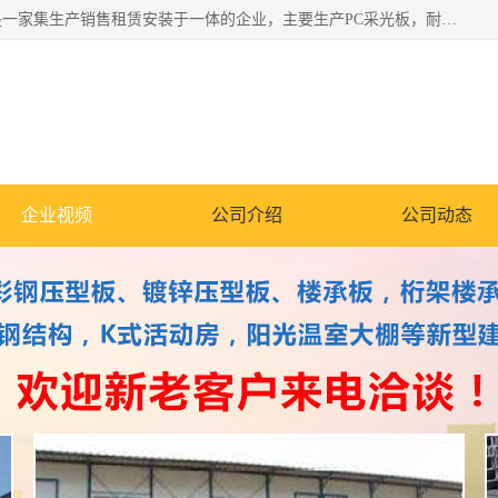
郑州鑫纵建材有限公司供应阳光板，彩钢板，彩钢钢构工程是一家集生产销售租赁安装于一体的企业，主要生产PC采光板，耐力板，仿古琉璃采光板，岩棉板、彩钢压型板、镀锌压型板、桁架楼承板，C、Z型钢檩条、围挡板、轻钢结构，阳光温室大棚等新型建材产品。公司旗下有多台移动式高空压瓦机租赁，承接全国各地业务，专业对外租赁各种型号压瓦机。
企业视频
公司介绍
公司动态