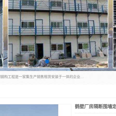
郑州鑫纵建材有限公司供应阳光板，彩钢板，彩钢钢构工程是一家集生产销售租赁安装于一体的企业，主要生产PC采光板，耐力板，仿古琉璃采光板，岩棉板、彩钢压型板、镀锌压型板、桁架楼承板，C、Z型钢檩条、围挡板、轻钢结构，阳光温室大棚等新型建材产品。公司旗下有多台移动式高空压瓦机租赁，承接全国各地业务，专业对外租赁各种型号压瓦机。
鹤壁厂房隔断围墙