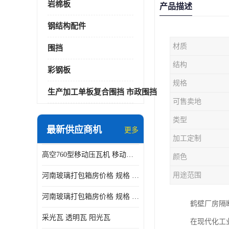
岩棉板
产品描述
钢结构配件
材质
围挡
结构
彩钢板
规格
生产加工单板复合围挡 市政围挡
可售卖地
类型
最新供应商机
更多
加工定制
高空760型移动压瓦机 移动升降制瓦设备租赁选郑州鑫纵
颜色
用途范围
河南玻璃打包箱房价格 规格 鑫纵建材按需定制
河南玻璃打包箱房价格 规格 鑫纵建材批发
鹤壁厂房隔
采光瓦 透明瓦 阳光瓦
在现代化工