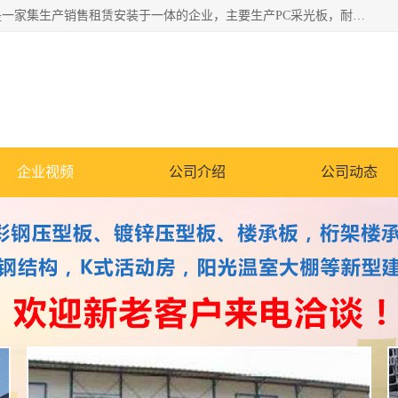
郑州鑫纵建材有限公司供应阳光板，彩钢板，彩钢钢构工程是一家集生产销售租赁安装于一体的企业，主要生产PC采光板，耐力板，仿古琉璃采光板，岩棉板、彩钢压型板、镀锌压型板、桁架楼承板，C、Z型钢檩条、围挡板、轻钢结构，阳光温室大棚等新型建材产品。公司旗下有多台移动式高空压瓦机租赁，承接全国各地业务，专业对外租赁各种型号压瓦机。
企业视频
公司介绍
公司动态