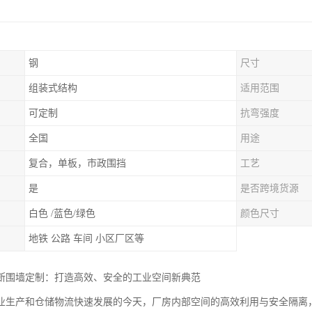
钢
尺寸
组装式结构
适用范围
可定制
抗弯强度
全国
用途
复合，单板，市政围挡
工艺
是
是否跨境货源
白色 /蓝色/绿色
颜色尺寸
地铁 公路 车间 小区厂区等
断围墙定制：打造高效、安全的工业空间新典范
业生产和仓储物流快速发展的今天，厂房内部空间的高效利用与安全隔离