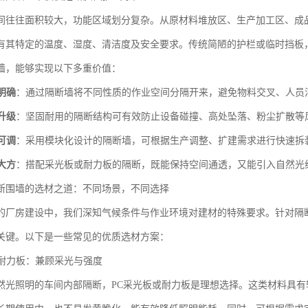
间往往面积较大，功能区域划分复杂。从原材料堆放区、生产加工区、成
有其特定的温度、湿度、清洁度及安全要求。传统简陋的护栏或临时挡板
墙，能够实现以下多重价值：
明确
：通过隔断墙将不同性质的作业空间分隔开来，避免物料交叉、人员
升级
：坚固耐用的隔断结构可有效防止设备碰撞、高处坠落、粉尘扩散等
可调
：采用模块化设计的隔断墙，可根据生产调整、扩建需求进行快速拆
大方
：搭配采光板或耐力板的隔断，既能保持空间通透，又能引入自然光
断围墙的选材之道：不同场景，不同选择
的厂房建设中，我们深知气候条件与作业环境对建材的特殊要求。针对隔
关键。以下是一些常见的优质选材方案：
与耐力板：兼顾采光与强度
然光照明的车间内部隔断，PC采光板或耐力板是理想选择。这类材料具