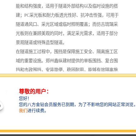
能和结构强度，适用于隧道外部结构以及临时设施的搭
建；PC采光板和耐力板透光性好、抗冲击性强，可用于
隧道通风口、采光区域或临时照明覆盖；而仿古琉璃采
光板则在兼顾美观的同时，满足采光需求，适用于部分
景观隧道或特殊造型隧道。
在隧道施工过程中，围挡是保障施工安全、隔离施工区
域的重要设施。郑州鑫纵建材提供的单板围挡、复合围
挡和市政围挡，安装简便、稳固耐用，能够有效隔离施
工区域与通行区域，减少施工对周边环境的影响。无论
是隧道洞口临时围挡，还是隧道内部作业区的分区隔
离，公司都能根据实际需求提供合适的围挡产品。
C型钢和Z型钢檩条是轻钢结构建筑中的关键构件，在隧
道配套设施的搭建中同样**。例如隧道通风机房、变电
所、附属用房等轻型建筑，往往需要C型钢或Z型钢作为
支撑骨架。郑州鑫纵建材生产的檩条规格齐全，可根据