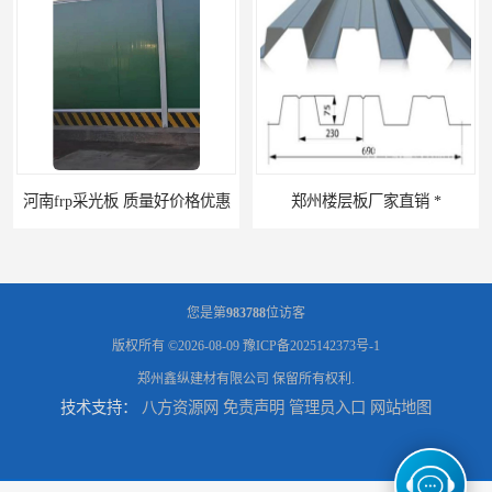
郑州楼层板厂家直销 *
河南郑州移动式高空瓦机租赁公司 提高施工效率
您是第
983788
位访客
版权所有 ©2026-08-09
豫ICP备2025142373号-1
郑州鑫纵建材有限公司
保留所有权利.
技术支持：
八方资源网
免责声明
管理员入口
网站地图
河南郑州生产加工彩钢围挡 郑州鑫纵 质量好 围挡加工
三门峡生产加工彩钢围挡 郑州鑫纵 质量好 围挡加工