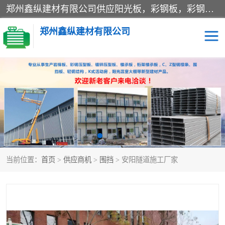
郑州鑫纵建材有限公司供应阳光板，彩钢板，彩钢钢构工程是一家集生产销售租赁安装于一体的企业，主要生产PC采光板，耐力板，仿古琉璃采光板，岩棉板、彩钢压型板、镀锌压型板、桁架楼承板，C、Z型钢檩条、围挡板、轻钢结构，阳光温室大棚等新型建材产品。公司旗下有多台移动式高空压瓦机租赁，承接全国各地业务，专业对外租赁各种型号压瓦机。
郑州鑫纵建材有限公司
高空瓦机租赁
ASA合成树脂仿古瓦
CZ型钢
FRP采光板
PC多层板
PC耐力板
当前位置：
首页
>
供应商机
>
围挡
> 安阳隧道施工厂家
建筑围挡
楼层板
新型活动房
压型彩钢板
岩棉板
钢结构配件