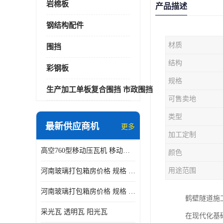
岩棉板
产品描述
钢结构配件
材质
围挡
结构
彩钢板
规格
生产加工单板复合围挡 市政围挡
可售卖地
类型
最新供应商机
更多
加工定制
高空760型移动压瓦机 移动升降制瓦设备租赁选郑州鑫纵
颜色
用途范围
河南玻璃打包箱房价格 规格 鑫纵建材按需定制
河南玻璃打包箱房价格 规格 鑫纵建材批发
鹤壁隧道施
采光瓦 透明瓦 阳光瓦
在现代化基