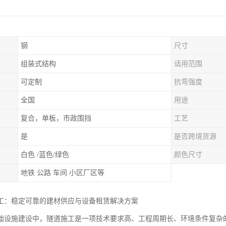
钢
尺寸
组装式结构
适用范围
可定制
抗弯强度
全国
用途
复合，单板，市政围挡
工艺
是
是否跨境货源
白色 /蓝色/绿色
颜色尺寸
地铁 公路 车间 小区厂区等
工：稳定可靠的建材供应与设备租赁解决方案
础设施建设中，隧道施工是一项技术要求高、工程周期长、环境条件复杂