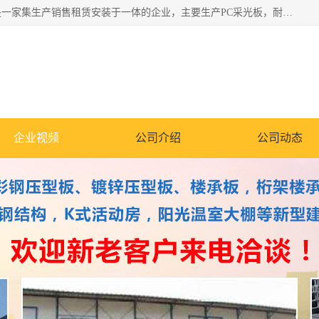
郑州鑫纵建材有限公司供应阳光板，彩钢板，彩钢钢构工程是一家集生产销售租赁安装于一体的企业，主要生产PC采光板，耐力板，仿古琉璃采光板，岩棉板、彩钢压型板、镀锌压型板、桁架楼承板，C、Z型钢檩条、围挡板、轻钢结构，阳光温室大棚等新型建材产品。公司旗下有多台移动式高空压瓦机租赁，承接全国各地业务，专业对外租赁各种型号压瓦机。
企业视频
公司介绍
公司动态