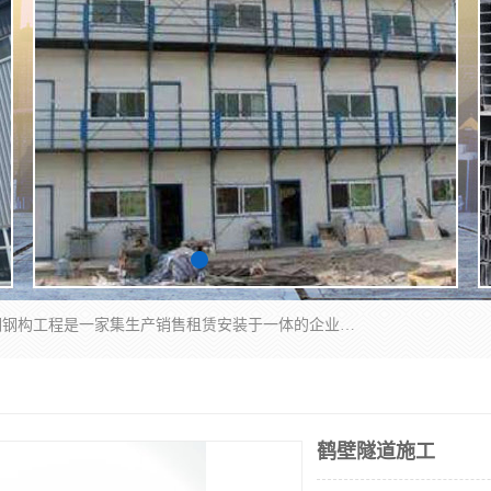
郑州鑫纵建材有限公司供应阳光板，彩钢板，彩钢钢构工程是一家集生产销售租赁安装于一体的企业，主要生产PC采光板，耐力板，仿古琉璃采光板，岩棉板、彩钢压型板、镀锌压型板、桁架楼承板，C、Z型钢檩条、围挡板、轻钢结构，阳光温室大棚等新型建材产品。公司旗下有多台移动式高空压瓦机租赁，承接全国各地业务，专业对外租赁各种型号压瓦机。
鹤壁隧道施工