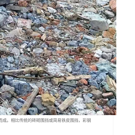
而成。相比传统的砖砌围挡或简易铁皮围挡，彩钢