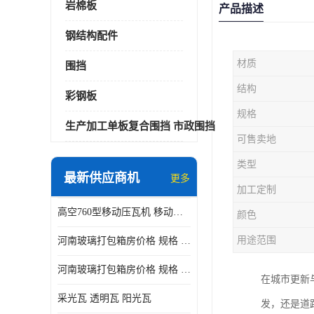
岩棉板
产品描述
钢结构配件
材质
围挡
结构
彩钢板
规格
生产加工单板复合围挡 市政围挡
可售卖地
类型
最新供应商机
更多
加工定制
高空760型移动压瓦机 移动升降制瓦设备租赁选郑州鑫纵
颜色
用途范围
河南玻璃打包箱房价格 规格 鑫纵建材按需定制
河南玻璃打包箱房价格 规格 鑫纵建材批发
在城市更新
采光瓦 透明瓦 阳光瓦
发，还是道