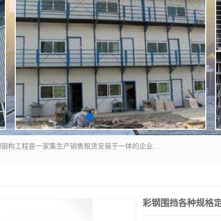
郑州鑫纵建材有限公司供应阳光板，彩钢板，彩钢钢构工程是一家集生产销售租赁安装于一体的企业，主要生产PC采光板，耐力板，仿古琉璃采光板，岩棉板、彩钢压型板、镀锌压型板、桁架楼承板，C、Z型钢檩条、围挡板、轻钢结构，阳光温室大棚等新型建材产品。公司旗下有多台移动式高空压瓦机租赁，承接全国各地业务，专业对外租赁各种型号压瓦机。
彩钢围挡各种规格