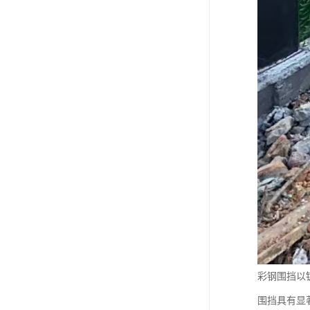
彩钢围挡以
围挡具有显