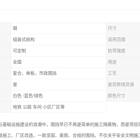
钢
尺寸
组装式结构
适用范围
可定制
抗弯强度
全国
用途
复合，单板，市政围挡
工艺
是
是否跨境货源
白色 /蓝色/绿色
颜色尺寸
地铁 公路 车间 小区厂区等
与基础设施建设的浪潮中，围挡早已不再是简单的施工隔离物，而是项目现
路施工、厂区改造，一款坚固、美观、合规的围挡，不仅关乎安全文明施