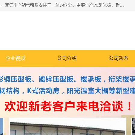
郑州鑫纵建材有限公司供应阳光板，彩钢板，彩钢钢构工程是一家集生产销售租赁安装于一体的企业，主要生产PC采光板，耐力板，仿古琉璃采光板，岩棉板、彩钢压型板、镀锌压型板、桁架楼承板，C、Z型钢檩条、围挡板、轻钢结构，阳光温室大棚等新型建材产品。公司旗下有多台移动式高空压瓦机租赁，承接全国各地业务，专业对外租赁各种型号压瓦机。
企业视频
公司介绍
公司动态