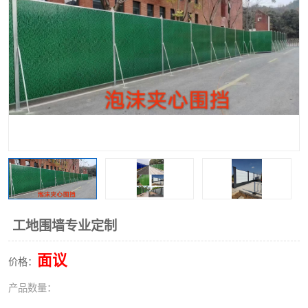
围挡
彩钢板
生产加工单板复合围挡 市
政围挡
工地围墙专业定制
面议
价格：
产品数量：