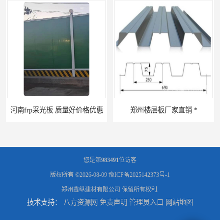
河南frp采光板 质量好价格优惠
郑州楼层板厂家直销 *
您是第
983491
位访客
版权所有 ©2026-08-09
豫ICP备2025142373号-1
郑州鑫纵建材有限公司
保留所有权利.
技术支持：
八方资源网
免责声明
管理员入口
网站地图