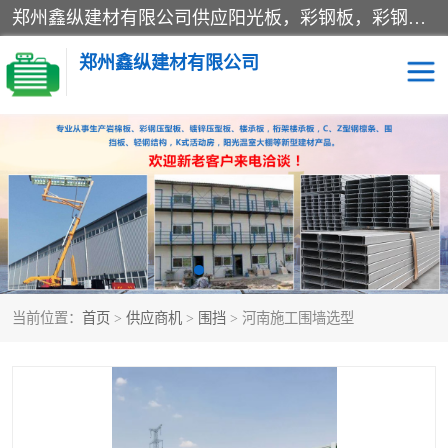
郑州鑫纵建材有限公司供应阳光板，彩钢板，彩钢钢构工程是一家集生产销售租赁安装于一体的企业，主要生产PC采光板，耐力板，仿古琉璃采光板，岩棉板、彩钢压型板、镀锌压型板、桁架楼承板，C、Z型钢檩条、围挡板、轻钢结构，阳光温室大棚等新型建材产品。公司旗下有多台移动式高空压瓦机租赁，承接全国各地业务，专业对外租赁各种型号压瓦机。
郑州鑫纵建材有限公司
高空瓦机租赁
ASA合成树脂仿古瓦
CZ型钢
FRP采光板
PC多层板
PC耐力板
当前位置：
首页
>
供应商机
>
围挡
> 河南施工围墙选型
建筑围挡
楼层板
新型活动房
压型彩钢板
岩棉板
钢结构配件