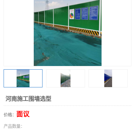
围挡
彩钢板
生产加工单板复合围挡 市
政围挡
河南施工围墙选型
面议
价格：
产品数量：