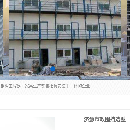
郑州鑫纵建材有限公司供应阳光板，彩钢板，彩钢钢构工程是一家集生产销售租赁安装于一体的企业，主要生产PC采光板，耐力板，仿古琉璃采光板，岩棉板、彩钢压型板、镀锌压型板、桁架楼承板，C、Z型钢檩条、围挡板、轻钢结构，阳光温室大棚等新型建材产品。公司旗下有多台移动式高空压瓦机租赁，承接全国各地业务，专业对外租赁各种型号压瓦机。
济源市政围挡选型