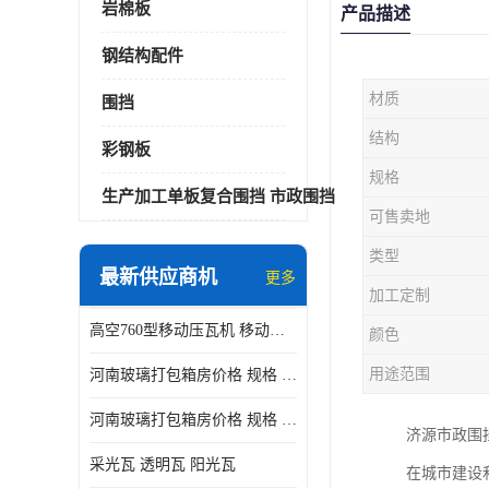
岩棉板
产品描述
钢结构配件
材质
围挡
结构
彩钢板
规格
生产加工单板复合围挡 市政围挡
可售卖地
类型
最新供应商机
更多
加工定制
高空760型移动压瓦机 移动升降制瓦设备租赁选郑州鑫纵
颜色
用途范围
河南玻璃打包箱房价格 规格 鑫纵建材按需定制
河南玻璃打包箱房价格 规格 鑫纵建材批发
济源市政围
采光瓦 透明瓦 阳光瓦
在城市建设