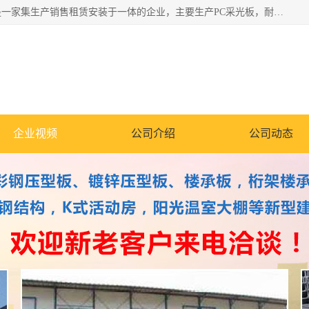
郑州鑫纵建材有限公司供应阳光板，彩钢板，彩钢钢构工程是一家集生产销售租赁安装于一体的企业，主要生产PC采光板，耐力板，仿古琉璃采光板，岩棉板、彩钢压型板、镀锌压型板、桁架楼承板，C、Z型钢檩条、围挡板、轻钢结构，阳光温室大棚等新型建材产品。公司旗下有多台移动式高空压瓦机租赁，承接全国各地业务，专业对外租赁各种型号压瓦机。
企业视频
公司介绍
公司动态