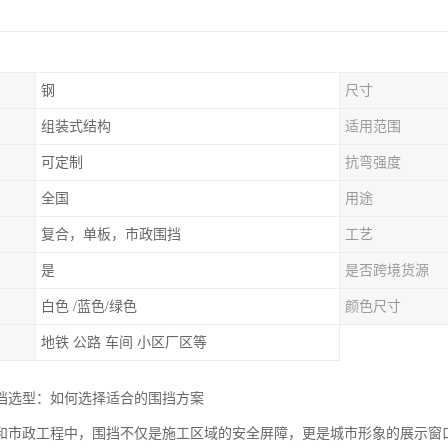
钢
尺寸
组装式结构
适用范围
可定制
抗弯强度
全国
用途
复合，单板，市政围挡
工艺
是
是否跨境货源
白色 /蓝色/绿色
颜色尺寸
地铁 公路 车间 小区厂区等
挡选型：如何选择适合的围挡方案
和市政工程中，围挡不仅是施工区域的安全屏障，更是城市形象的展示窗