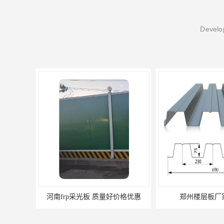
Develop
量好价格优惠
郑州楼层板厂家直销 *