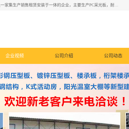
郑州鑫纵建材有限公司供应阳光板，彩钢板，彩钢钢构工程是一家集生产销售租赁安装于一体的企业，主要生产PC采光板，耐力板，仿古琉璃采光板，岩棉板、彩钢压型板、镀锌压型板、桁架楼承板，C、Z型钢檩条、围挡板、轻钢结构，阳光温室大棚等新型建材产品。公司旗下有多台移动式高空压瓦机租赁，承接全国各地业务，专业对外租赁各种型号压瓦机。
企业视频
公司介绍
公司动态