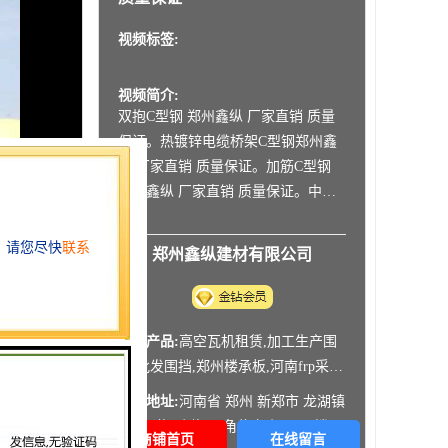
视频标签:
视频简介:
双抱C型钢 郑州鑫纵 厂家直销 质量
保证。热镀锌电缆桥架C型钢郑州鑫
纵 厂家直销 质量保证。加筋C型钢
郑州鑫纵 厂家直销 质量保证。中牟
加工C型钢 Z型钢 镀锌 郑州鑫纵 质
量好 价格优。鹤壁生产加工C型钢 镀
郑州鑫纵建材有限公司
锌 郑州鑫纵 质量好 价格优。郑州彩
板房 郑州活动板房 集装厢房 配件 郑
州鑫纵 款式
主营产品:
高空瓦机租赁,加工生产围
挡,批发围挡,郑州楼承板,河南frp采光
板
公司地址:
河南省 郑州 新郑市 龙湖镇
107国道西侧好旺角住宅小区1号楼1
商铺首页
在线留言