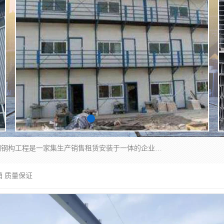
郑州鑫纵建材有限公司供应阳光板，彩钢板，彩钢钢构工程是一家集生产销售租赁安装于一体的企业，主要生产PC采光板，耐力板，仿古琉璃采光板，岩棉板、彩钢压型板、镀锌压型板、桁架楼承板，C、Z型钢檩条、围挡板、轻钢结构，阳光温室大棚等新型建材产品。公司旗下有多台移动式高空压瓦机租赁，承接全国各地业务，专业对外租赁各种型号压瓦机。
销 质量保证